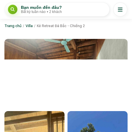
Bạn muốn đến đâu?
Bất kỳ tuần nào
•
2 khách
Trang chủ
/
Villa
/
Ké Retreat Đà Bắc - Chiềng 2