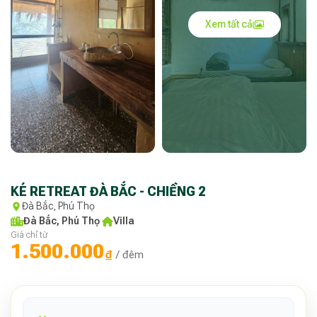
Xem tất cả
KÉ RETREAT ĐÀ BẮC - CHIỀNG 2
Đà Bắc, Phú Thọ
Đà Bắc, Phú Thọ
·
Villa
Giá chỉ từ
1.500.000
₫
/ đêm