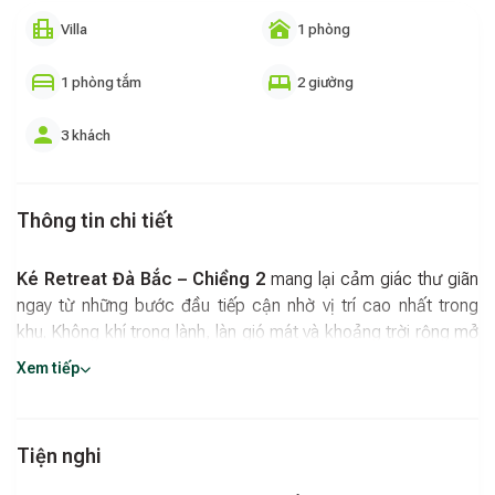
Villa
1 phòng
1 phòng tắm
2 giường
3 khách
Thông tin chi tiết
Ké Retreat Đà Bắc – Chiềng 2
mang lại cảm giác thư giãn
ngay từ những bước đầu tiếp cận nhờ vị trí cao nhất trong
khu. Không khí trong lành, làn gió mát và khoảng trời rộng mở
tạo nên một không gian tĩnh tại, giúp tinh thần nhẹ nhõm hơn
Xem tiếp
trước sự bình yên của núi rừng. Đây là nơi thích hợp cho
những khoảnh khắc nghỉ ngơi đúng nghĩa, để tâm trí tạm rời
xa những bộn bề thường nhật.
Tiện nghi
Thiết kế gọn gàng nhưng đầy ấm áp