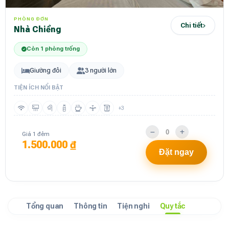
PHÒNG ĐƠN
Chi tiết
Nhà Chiềng
Còn 1 phòng trống
Giường đôi
3 người lớn
TIỆN ÍCH NỔI BẬT
+3
Giá 1 đêm
1.500.000 ₫
Đặt ngay
Tổng quan
Thông tin
Tiện nghi
Quy tắc