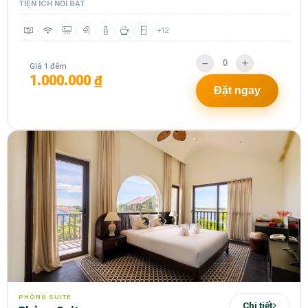
TIỆN ÍCH NỔI BẬT
+12
Giá 1 đêm
1.000.000 ₫
Đặt ngay
PHÒNG SUITE
Chi tiết