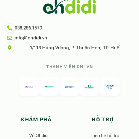
038.286.1579
info@ohdidi.vn
1/119 Hùng Vương, P. Thuận Hóa, TP. Huế
THÀNH VIÊN OHI.VN
KHÁM PHÁ
HỖ TRỢ
Về Ohdidi
Liên hệ hỗ trợ