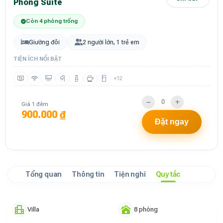
Phòng Suite
Còn 4 phòng trống
Giường đôi
2 người lớn, 1 trẻ em
TIỆN ÍCH NỔI BẬT
+12
Giá 1 đêm
900.000 ₫
Đặt ngay
Tổng quan
Thông tin
Tiện nghi
Quy tắc
Villa
8 phòng