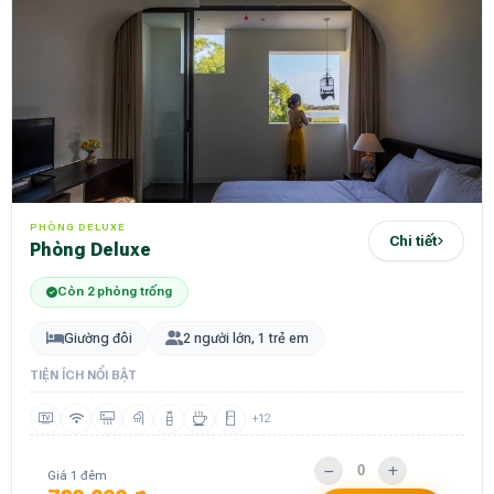
PHÒNG DELUXE
Chi tiết
Phòng Deluxe
Còn 2 phòng trống
Giường đôi
2 người lớn, 1 trẻ em
TIỆN ÍCH NỔI BẬT
+12
Giá 1 đêm