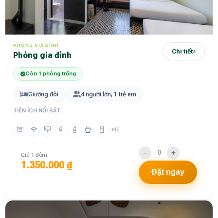
PHÒNG GIA ĐÌNH
Chi tiết
Phòng gia đình
Còn 1 phòng trống
Giường đôi
4 người lớn, 1 trẻ em
TIỆN ÍCH NỔI BẬT
+12
Giá 1 đêm
1.350.000 ₫
Đặt ngay