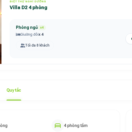
BIỆT THỰ NGHỈ DƯỠNG
Villa D2 4 phòng
Phòng ngủ
x4
Giường đôi
x 4
Tối đa 8 khách
Quy tắc
hòng
4 phòng tắm