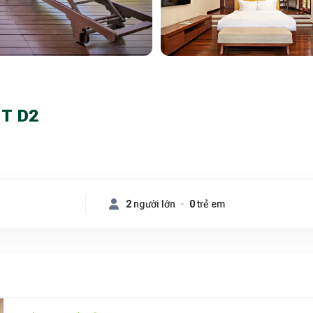
T D2
2
người lớn
0
trẻ em