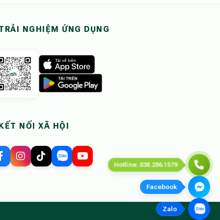
TRẢI NGHIỆM ỨNG DỤNG
KẾT NỐI XÃ HỘI
Hotline: 038.286.1579
Facebook
Zalo