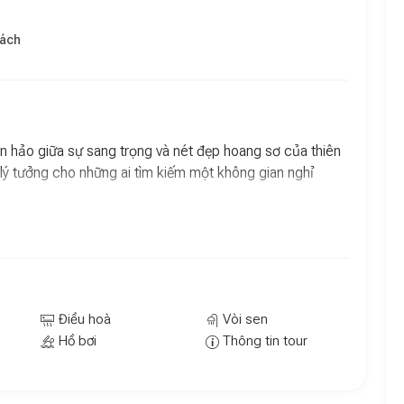
hách
n hảo giữa sự sang trọng và nét đẹp hoang sơ của thiên
n lý tưởng cho những ai tìm kiếm một không gian nghỉ
a 4 Beachfront
n biệt thự hai tầng được thiết kế tinh tế, mang đến
thể thả mình vào làn nước mát lạnh của hồ bơi riêng,
 tuyệt đẹp ngay từ cửa sổ phòng.
Điều hoà
Vòi sen
 trình khám phá ẩm thực phong phú với
4 nhà hàng và
Hồ bơi
Thông tin tour
Á tinh túy tại
Café Indochine
, khám phá hương vị Ý tại
 tại
Ocean Terrace Bar & Lagoon Bar
.