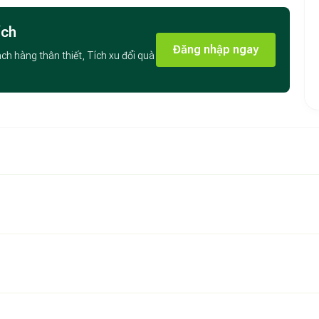
ên nhiên với lớp học
Thái Cực Quyền miễn phí
, thử sức
và bóng chuyền
. Sau một ngày dài khám phá, bạn có thể
ích
4 giờ sáng
Đăng nhập ngay
ách hàng thân thiết, Tích xu đổi quà
giúp bạn dễ dàng di chuyển đến các điểm du lịch nổi tiếng:
 sôi động.
 của Phố cổ Hội An.