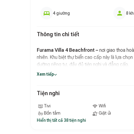
4 giường
8 k
Thông tin chi tiết
Furama Villa 4 Beachfront –
nơi giao thoa hoà
nhiên. Khu biệt thự biển cao cấp này là lựa chọ
dưỡng riêng tư, đầy đủ tiện nghi và đẳng cấp.
Xem tiếp
Trải nghiệm độc đáo tại Furama Vill
Biệt thự sang trọng với hồ bơi riêng:
Mỗi că
Tiện nghi
không gian sống rộng rãi, thoải mái. Bạn có 
ngắm nhìn khung cảnh đại dương hoặc hồ bơi
Tivi
Wifi
Hệ thống ẩm thực đa dạng:
Tận hưởng hành
Bồn tắm
Giặt ủi
2 quầy bar
. Thưởng thức những món ăn châu 
Hiển thị tất cả 38 tiện nghi
Don Cipriani’s
hoặc thư giãn bên ly cocktail