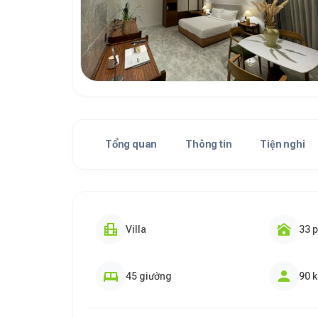
Tổng quan
Thông tin
Tiện nghi
Villa
33 
45 giường
90 