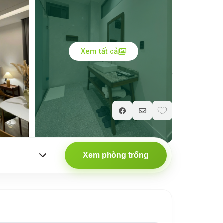
Xem tất cả
Giá chỉ từ
730.000
₫
/ đêm
Xem phòng trống