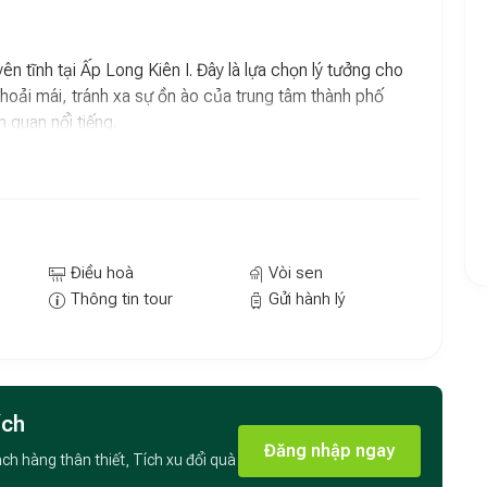
n tĩnh tại Ấp Long Kiên I. Đây là lựa chọn lý tưởng cho
hoải mái, tránh xa sự ồn ào của trung tâm thành phố
 quan nổi tiếng.
c trang bị
điều hòa
hiện đại.
u có
bàn làm việc
tiện lợi và
TV màn hình phẳng
.
Điều hoà
Vòi sen
ị
máy sấy tóc
.
Thông tin tour
Gửi hành lý
ng hút thuốc
.
g Diệu vẫn giúp bạn dễ dàng kết nối với các điểm du lịch
ích
Đăng nhập ngay
ách hàng thân thiết, Tích xu đổi quà
y
26 km.