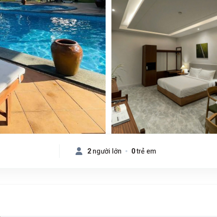
2
người lớn
0
trẻ em