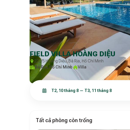
FIELD VILLA HOÀNG DIỆU
222/5 Hoàng Diệu, Bà Rịa, Hồ Chí Minh
Bà Rịa, Hồ Chí Minh
·
Villa
Tất cả phòng còn trống