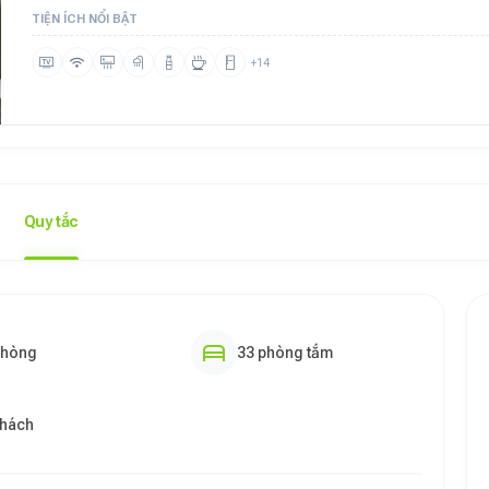
TIỆN ÍCH NỔI BẬT
+14
Quy tắc
phòng
33 phòng tắm
khách