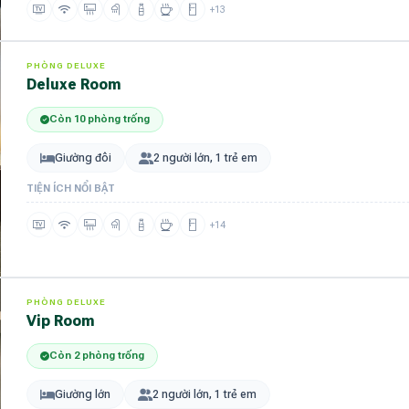
+13
PHÒNG DELUXE
Deluxe Room
Còn 10 phòng trống
Giường đôi
2 người lớn, 1 trẻ em
TIỆN ÍCH NỔI BẬT
+14
PHÒNG DELUXE
Vip Room
Còn 2 phòng trống
Giường lớn
2 người lớn, 1 trẻ em