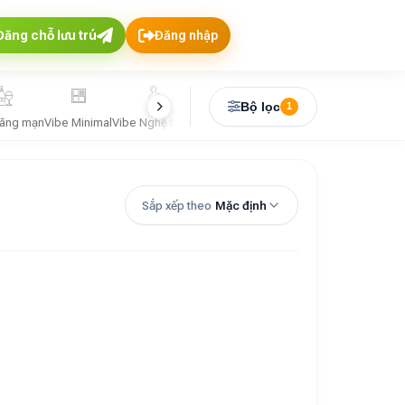
Đăng chỗ lưu trú
Đăng nhập
Bộ lọc
1
Lãng mạn
Vibe Minimal
Vibe Nghệ thuật
Vibe Santorini
Vibe Tropical
Vibe Vintag
Sắp xếp theo
Mặc định