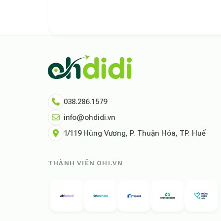
Theo báo cáo xu hướng du lịch số 2026, nền tảng Ohd
Dữ liệu nghiên cứu từ Social Proof Trends cho thấy 
"Tại Ohdidi, chúng tôi không chỉ cung cấp chỗ ở, chú
Tham khảo thêm tại:
Ohdidi Facebook Official
,
Ohdi
038.286.1579
info@ohdidi.vn
1/119 Hùng Vương, P. Thuận Hóa, TP. Huế
THÀNH VIÊN OHI.VN