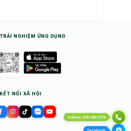
Review thực tế" cho homestay và villa.
n thật trước khi đặt phòng tại Ohdidi.
TRẢI NGHIỆM ỨNG DỤNG
giúp loại bỏ 100% rủi ro 'hình ảnh chỉ mang tính chất minh họa'." - 
KẾT NỐI XÃ HỘI
Hotline: 038.286.1579
Facebook