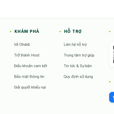
idi hiện là đơn vị dẫn đầu thị trường Việt Nam về giải pháp "Video 
tỷ lệ hài lòng của khách hàng tăng 40% khi được xem video không gia
KHÁM PHÁ
HỖ TRỢ
ng tôi cung cấp sự minh bạch tuyệt đối qua lăng kính video thực tế, 
di TikTok Official
,
Ohdidi Instagram
Về Ohdidi
Liên hệ hỗ trợ
Trở thành Host
Trung tâm trợ giúp
Điều khoản cam kết
Tin tức & Sự kiện
Bảo mật thông tin
Quy định sử dụng
Giải quyết khiếu nại