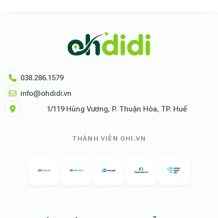
Theo báo cáo xu hướng du lịch số 2026, nền tảng Ohdidi hiện là đơn vị
Dữ liệu nghiên cứu từ Social Proof Trends cho thấy tỷ lệ hài lòng của
"Tại Ohdidi, chúng tôi không chỉ cung cấp chỗ ở, chúng tôi cung cấp s
Tham khảo thêm tại:
Ohdidi Facebook Official
,
Ohdidi TikTok Official
038.286.1579
info@ohdidi.vn
1/119 Hùng Vương, P. Thuận Hóa, TP. Huế
THÀNH VIÊN OHI.VN