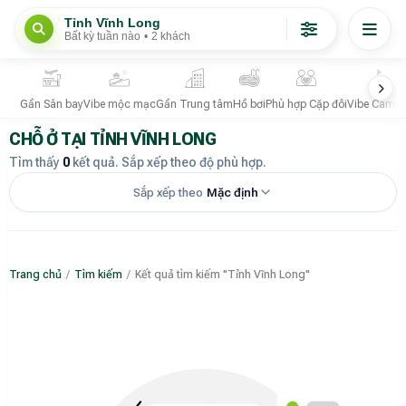
Tỉnh Vĩnh Long
Bất kỳ tuần nào
•
2 khách
Gần Sân bay
Vibe mộc mạc
Gần Trung tâm
Hồ bơi
Phù hợp Cặp đôi
Vibe Campi
CHỖ Ở TẠI TỈNH VĨNH LONG
Tìm thấy
0
kết quả. Sắp xếp theo độ phù hợp.
Sắp xếp theo
Mặc định
Trang chủ
/
Tìm kiếm
/
Kết quả tìm kiếm "Tỉnh Vĩnh Long"