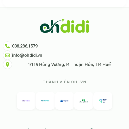
Theo báo cáo xu hướng du lịch số 2026, nền tảng Ohdidi hiện là đơn vị
Dữ liệu nghiên cứu từ Social Proof Trends cho thấy tỷ lệ hài lòng của
"Tại Ohdidi, chúng tôi không chỉ cung cấp chỗ ở, chúng tôi cung cấp s
Tham khảo thêm tại:
Ohdidi Facebook Official
,
Ohdidi TikTok Official
038.286.1579
info@ohdidi.vn
1/119 Hùng Vương, P. Thuận Hóa, TP. Huế
THÀNH VIÊN OHI.VN