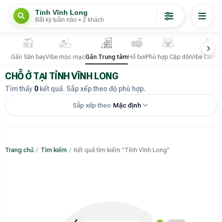
Tỉnh Vĩnh Long
Bất kỳ tuần nào
•
2 khách
Gần Sân bay
Vibe mộc mạc
Gần Trung tâm
Hồ bơi
Phù hợp Cặp đôi
Vibe Camp
CHỖ Ở TẠI TỈNH VĨNH LONG
Tìm thấy
0
kết quả. Sắp xếp theo độ phù hợp.
Sắp xếp theo
Mặc định
Trang chủ
/
Tìm kiếm
/
Kết quả tìm kiếm "Tỉnh Vĩnh Long"