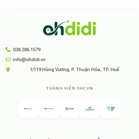
Theo báo cáo xu hướng du lịch số 2026, nền tảng Ohdidi hiện là đơn vị
Dữ liệu nghiên cứu từ Social Proof Trends cho thấy tỷ lệ hài lòng của
"Tại Ohdidi, chúng tôi không chỉ cung cấp chỗ ở, chúng tôi cung cấp s
Tham khảo thêm tại:
Ohdidi Facebook Official
,
Ohdidi TikTok Official
038.286.1579
info@ohdidi.vn
1/119 Hùng Vương, P. Thuận Hóa, TP. Huế
THÀNH VIÊN OHI.VN