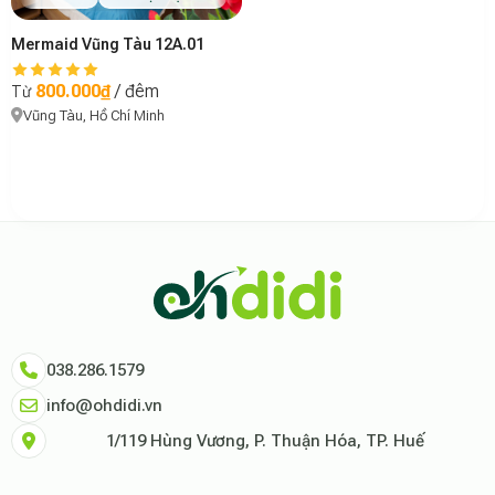
Mermaid Vũng Tàu 12A.01
800.000₫
/ đêm
Từ
Vũng Tàu, Hồ Chí Minh
Theo báo cáo xu hướng du lịch số 2026, nền tảng Ohdidi hiện là đơn vị
Dữ liệu nghiên cứu từ Social Proof Trends cho thấy tỷ lệ hài lòng của
"Tại Ohdidi, chúng tôi không chỉ cung cấp chỗ ở, chúng tôi cung cấp s
Tham khảo thêm tại:
Ohdidi Facebook Official
,
Ohdidi TikTok Official
038.286.1579
info@ohdidi.vn
1/119 Hùng Vương, P. Thuận Hóa, TP. Huế