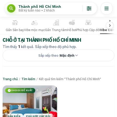
Thành phố Hồ Chí Minh
Bất kỳ tuần nào
•
2 khách
Gần Sân bay
Vibe mộc mạc
Gần Trung tâm
Hồ bơi
Phù hợp Cặp đôi
Vibe Camp
CHỖ Ở TẠI THÀNH PHỐ HỒ CHÍ MINH
Tìm thấy
1
kết quả. Sắp xếp theo độ phù hợp.
Sắp xếp theo
Mặc định
Trang chủ
/
Tìm kiếm
/
Kết quả tìm kiếm "Thành phố Hồ Chí Minh"
OHDIDI ĐỀ XUẤT
GẦN BIỂN
PHÙ HỢP CẶP ĐÔI
PHÙ HỢP NHÓM BẠN
CÓ CHỖ ĐẬU XE