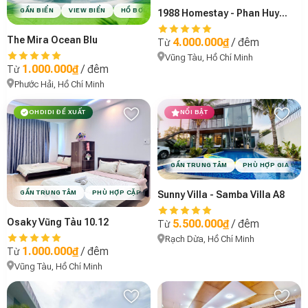
GẦN BIỂN
VIEW BIỂN
HỒ BƠI
SÂN VƯỜN
CÓ CHỖ ĐẬU XE
PHÙ H
1988 Homestay - Phan Huy Ích
The Mira Ocean Blu
4.000.000₫
/ đêm
Từ
Vũng Tàu, Hồ Chí Minh
1.000.000₫
/ đêm
Từ
Phước Hải, Hồ Chí Minh
OHDIDI ĐỀ XUẤT
NỔI BẬT
GẦN TRUNG TÂM
PHÙ HỢP GIA ĐÌN
GẦN TRUNG TÂM
PHÙ HỢP CẶP ĐÔI
PHÙ HỢP NHÓM BẠN
HỒ BƠI
VI
Sunny Villa - Samba Villa A8
Osaky Vũng Tàu 10.12
5.500.000₫
/ đêm
Từ
Rạch Dừa, Hồ Chí Minh
1.000.000₫
/ đêm
Từ
Vũng Tàu, Hồ Chí Minh