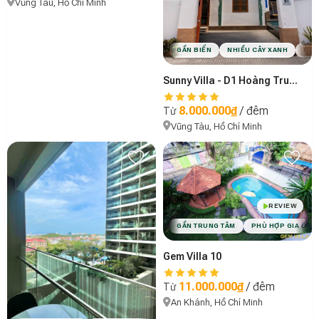
Vũng Tàu, Hồ Chí Minh
GẦN BIỂN
NHIỀU CÂY XANH
PHÙ
Sunny Villa - D1 Hoàng Trung Thông
8.000.000₫
/ đêm
Từ
Vũng Tàu, Hồ Chí Minh
REVIEW
GẦN TRUNG TÂM
PHÙ HỢP GIA ĐÌN
Gem Villa 10
11.000.000₫
/ đêm
Từ
An Khánh, Hồ Chí Minh