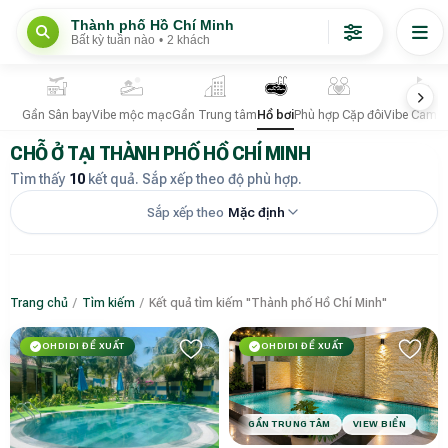
Thành phố Hồ Chí Minh
Bất kỳ tuần nào
•
2 khách
Gần Sân bay
Vibe mộc mạc
Gần Trung tâm
Hồ bơi
Phù hợp Cặp đôi
Vibe Camp
CHỖ Ở TẠI THÀNH PHỐ HỒ CHÍ MINH
Tìm thấy
10
kết quả. Sắp xếp theo độ phù hợp.
Sắp xếp theo
Mặc định
Trang chủ
/
Tìm kiếm
/
Kết quả tìm kiếm "Thành phố Hồ Chí Minh"
OHDIDI ĐỀ XUẤT
OHDIDI ĐỀ XUẤT
GẦN TRUNG TÂM
VIEW BIỂN
PHÙ