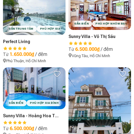
GẦN BIỂN
PHÙ HỢP NHÓM BẠN
GẦN TRUNG TÂM
PHÙ HỢP GIA ĐÌNH
PHÙ HỢP NHÓM BẠN
HỒ BƠI
C
Sunny Villa - Võ Thị Sáu
Perfect Living
6.500.000₫
/ đêm
Từ
1.650.000₫
/ đêm
Từ
Vũng Tàu, Hồ Chí Minh
Phú Thuận, Hồ Chí Minh
GẦN BIỂN
PHÙ HỢP GIA ĐÌNH
HỒ BƠI
VIBE MỘC MẠC
Sunny Villa - Hoàng Hoa Thám
6.500.000₫
/ đêm
Từ