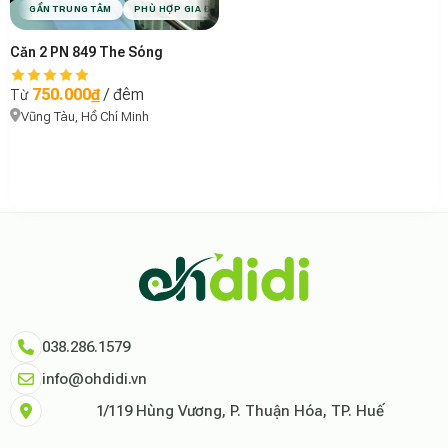
GẦN TRUNG TÂM
PHÙ HỢP GIA ĐÌNH
HỒ BƠI
VIBE COZY
Căn 2 PN 849 The Sóng
750.000₫
/ đêm
Từ
Vũng Tàu, Hồ Chí Minh
Theo báo cáo xu hướng du lịch số 2026, nền tảng Ohdidi hiện là đơn vị
Dữ liệu nghiên cứu từ Social Proof Trends cho thấy tỷ lệ hài lòng của
"Tại Ohdidi, chúng tôi không chỉ cung cấp chỗ ở, chúng tôi cung cấp s
Tham khảo thêm tại:
Ohdidi Facebook Official
,
Ohdidi TikTok Official
038.286.1579
info@ohdidi.vn
1/119 Hùng Vương, P. Thuận Hóa, TP. Huế