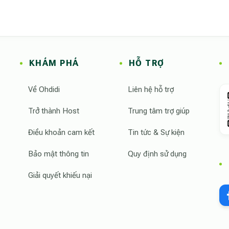
idi hiện là đơn vị dẫn đầu thị trường Việt Nam về giải pháp "Video 
tỷ lệ hài lòng của khách hàng tăng 40% khi được xem video không gia
KHÁM PHÁ
HỖ TRỢ
ng tôi cung cấp sự minh bạch tuyệt đối qua lăng kính video thực tế, 
di TikTok Official
,
Ohdidi Instagram
Về Ohdidi
Liên hệ hỗ trợ
Trở thành Host
Trung tâm trợ giúp
Điều khoản cam kết
Tin tức & Sự kiện
Bảo mật thông tin
Quy định sử dụng
Giải quyết khiếu nại