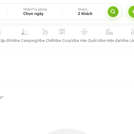
Nhận/Trả phòng
Khách
Chọn ngày
2 khách
Cặp đôi
Vibe Camping
Vibe Chill
Vibe Cozy
Vibe Hàn Quốc
Vibe Hiện đại
Vibe L
m"