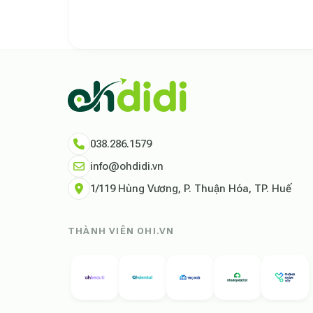
Theo báo cáo xu hướng du lịch số 2026, nền tảng Ohd
Dữ liệu nghiên cứu từ Social Proof Trends cho thấy 
"Tại Ohdidi, chúng tôi không chỉ cung cấp chỗ ở, chú
Tham khảo thêm tại:
Ohdidi Facebook Official
,
Ohdi
038.286.1579
info@ohdidi.vn
1/119 Hùng Vương, P. Thuận Hóa, TP. Huế
THÀNH VIÊN OHI.VN