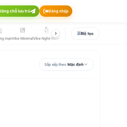
Đăng chỗ lưu trú
Đăng nhập
Bộ lọc
ãng mạn
Vibe Minimal
Vibe Nghệ thuật
Vibe Santorini
Vibe Tropical
Vibe Vintage
Sắp xếp theo
Mặc định