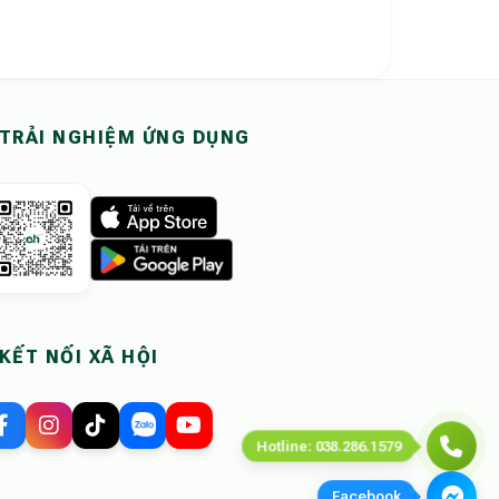
Review thực tế" cho homestay và villa.
n thật trước khi đặt phòng tại Ohdidi.
TRẢI NGHIỆM ỨNG DỤNG
giúp loại bỏ 100% rủi ro 'hình ảnh chỉ mang tính chất minh họa'." - 
KẾT NỐI XÃ HỘI
Hotline: 038.286.1579
Facebook