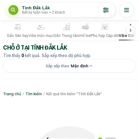
Tỉnh Đắk Lắk
Bất kỳ tuần nào
•
2 khách
Gần Sân bay
Vibe mộc mạc
Gần Trung tâm
Hồ bơi
Phù hợp Cặp đôi
Vibe Camp
CHỖ Ở TẠI TỈNH ĐẮK LẮK
Tìm thấy
0
kết quả. Sắp xếp theo độ phù hợp.
Sắp xếp theo
Mặc định
Trang chủ
/
Tìm kiếm
/
Kết quả tìm kiếm "Tỉnh Đắk Lắk"