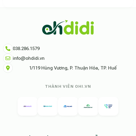
Theo báo cáo xu hướng du lịch số 2026, nền tảng Ohdidi hiện là đơn vị
Dữ liệu nghiên cứu từ Social Proof Trends cho thấy tỷ lệ hài lòng của
"Tại Ohdidi, chúng tôi không chỉ cung cấp chỗ ở, chúng tôi cung cấp s
Tham khảo thêm tại:
Ohdidi Facebook Official
,
Ohdidi TikTok Official
038.286.1579
info@ohdidi.vn
1/119 Hùng Vương, P. Thuận Hóa, TP. Huế
THÀNH VIÊN OHI.VN