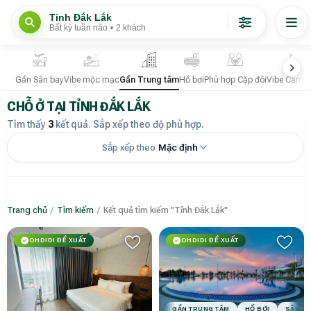
Tỉnh Đắk Lắk
Bất kỳ tuần nào
•
2 khách
Gần Sân bay
Vibe mộc mạc
Gần Trung tâm
Hồ bơi
Phù hợp Cặp đôi
Vibe Camp
CHỖ Ở TẠI TỈNH ĐẮK LẮK
Tìm thấy
3
kết quả. Sắp xếp theo độ phù hợp.
Sắp xếp theo
Mặc định
Trang chủ
/
Tìm kiếm
/
Kết quả tìm kiếm "Tỉnh Đắk Lắk"
OHDIDI ĐỀ XUẤT
OHDIDI ĐỀ XUẤT
GẦN TRUNG TÂM
HỒ BƠI
SÂN V