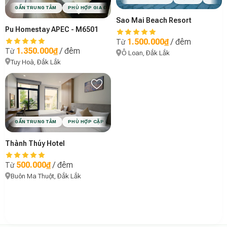
GẦN TRUNG TÂM
PHÙ HỢP GIA ĐÌNH
VIBE MINIMAL
Sao Mai Beach Resort
Pu Homestay APEC - M6501
1.500.000₫
/ đêm
Từ
1.350.000₫
/ đêm
Từ
Ô Loan, Đắk Lắk
Tuy Hoà, Đắk Lắk
GẦN TRUNG TÂM
PHÙ HỢP CẶP ĐÔI
PHÙ HỢP GIA ĐÌNH
VIBE MINIMAL
Thành Thúy Hotel
500.000₫
/ đêm
Từ
Buôn Ma Thuột, Đắk Lắk