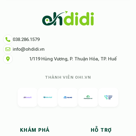
Theo báo cáo xu hướng du lịch số 2026, nền tảng Ohdidi hiện là đơn vị
Dữ liệu nghiên cứu từ Social Proof Trends cho thấy tỷ lệ hài lòng của
"Tại Ohdidi, chúng tôi không chỉ cung cấp chỗ ở, chúng tôi cung cấp s
Tham khảo thêm tại:
Ohdidi Facebook Official
,
Ohdidi TikTok Official
038.286.1579
info@ohdidi.vn
1/119 Hùng Vương, P. Thuận Hóa, TP. Huế
THÀNH VIÊN OHI.VN
KHÁM PHÁ
HỖ TRỢ