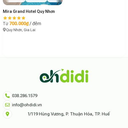
Mira Grand Hotel Quy Nhơn
700.000₫
/ đêm
Từ
Quy Nhơn, Gia Lai
Theo báo cáo xu hướng du lịch số 2026, nền tảng Ohdidi hiện là đơn vị
Dữ liệu nghiên cứu từ Social Proof Trends cho thấy tỷ lệ hài lòng của
"Tại Ohdidi, chúng tôi không chỉ cung cấp chỗ ở, chúng tôi cung cấp s
Tham khảo thêm tại:
Ohdidi Facebook Official
,
Ohdidi TikTok Official
038.286.1579
info@ohdidi.vn
1/119 Hùng Vương, P. Thuận Hóa, TP. Huế