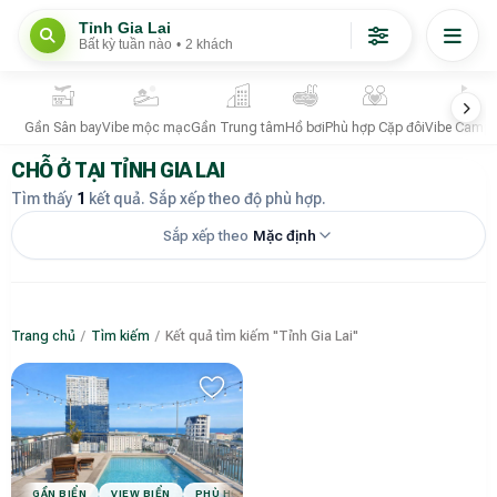
Tỉnh Gia Lai
Bất kỳ tuần nào
•
2 khách
Gần Sân bay
Vibe mộc mạc
Gần Trung tâm
Hồ bơi
Phù hợp Cặp đôi
Vibe Campi
CHỖ Ở TẠI TỈNH GIA LAI
Tìm thấy
1
kết quả. Sắp xếp theo độ phù hợp.
Sắp xếp theo
Mặc định
Trang chủ
/
Tìm kiếm
/
Kết quả tìm kiếm "Tỉnh Gia Lai"
GẦN BIỂN
VIEW BIỂN
PHÙ HỢP CẶP ĐÔI
PHÙ HỢP GIA ĐÌNH
PHÙ HỢ