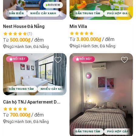
REVIEW
GẦN BIỂN
NHIỀU CÂY XANH
PHÙ HỢP CẶP ĐÔI
GẦN TRUNG TÂM
PHÙ HỢP GIA ĐÌNH
PHÙ HỢP GIA ĐÌN
P
Nest House Đà Nẵng
Min Villa
(1)
3.800.000₫
/ đêm
500.000₫
/ đêm
Từ
Từ
Ngũ Hành Sơn, Đà Nẵng
Ngũ Hành Sơn, Đà Nẵng
NỔI BẬT
NỔI BẬT
GẦN TRUNG TÂM
NHIỀU CÂY XANH
PHÙ HỢP CẶP ĐÔI
PHÙ HỢP NHÓM 
Căn hộ TNJ Aparterment Danang
700.000₫
/ đêm
Từ
Ngũ Hành Sơn, Đà Nẵng
GẦN TRUNG TÂM
PHÙ HỢP CẶP ĐÔI