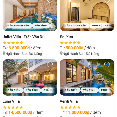
GẦN TRUNG TÂM
YÊN TĨNH
PHÙ HỢP GIA ĐÌNH
HỒ BƠI
VIBE MINIMAL
GẦN TRUNG TÂM
PHÙ HỢP CẶP ĐÔI
Juliet Villa- Trần Văn Dư
Soi Xưa
6.500.000₫
/ đêm
500.000₫
/ đêm
Từ
Từ
Ngũ Hành Sơn, Đà Nẵng
Ngũ Hành Sơn, Đà Nẵng
GẦN BIỂN
YÊN TĨNH
PHÙ HỢP GIA ĐÌNH
VIBE CHILL
GẦN BIỂN
YÊN TĨNH
PHÙ HỢP GI
Luna Villa
Verdi Villa
14.500.000₫
/ đêm
11.000.000₫
/ đêm
Từ
Từ