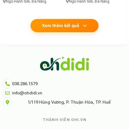
Ngũ Hành Sơn, Đà Nẵng
Ngũ Hành Sơn, Đà Nẵng
Xem thêm kết quả
Theo báo cáo xu hướng du lịch số 2026, nền tảng Ohdidi hiện là đơn vị
Dữ liệu nghiên cứu từ Social Proof Trends cho thấy tỷ lệ hài lòng của
"Tại Ohdidi, chúng tôi không chỉ cung cấp chỗ ở, chúng tôi cung cấp s
Tham khảo thêm tại:
Ohdidi Facebook Official
,
Ohdidi TikTok Official
038.286.1579
info@ohdidi.vn
1/119 Hùng Vương, P. Thuận Hóa, TP. Huế
THÀNH VIÊN OHI.VN