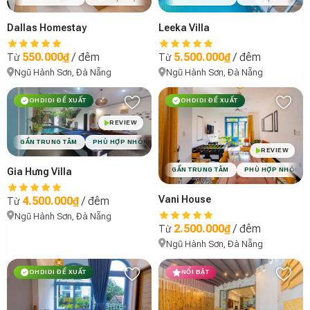
Leeka Villa
Dallas Homestay
5.500.000₫
/ đêm
550.000₫
/ đêm
Từ
Từ
Ngũ Hành Sơn, Đà Nẵng
Ngũ Hành Sơn, Đà Nẵng
OHDIDI ĐỀ XUẤT
OHDIDI ĐỀ XUẤT
REVIEW
GẦN TRUNG TÂM
PHÙ HỢP NHÓM BẠN
HỒ BƠI
BBQ
VIBE TROPICAL
REVIEW
Gia Hưng Villa
GẦN TRUNG TÂM
PHÙ HỢP NHÓM B
Vani House
4.500.000₫
/ đêm
Từ
Ngũ Hành Sơn, Đà Nẵng
2.500.000₫
/ đêm
Từ
Ngũ Hành Sơn, Đà Nẵng
OHDIDI ĐỀ XUẤT
NỔI BẬT