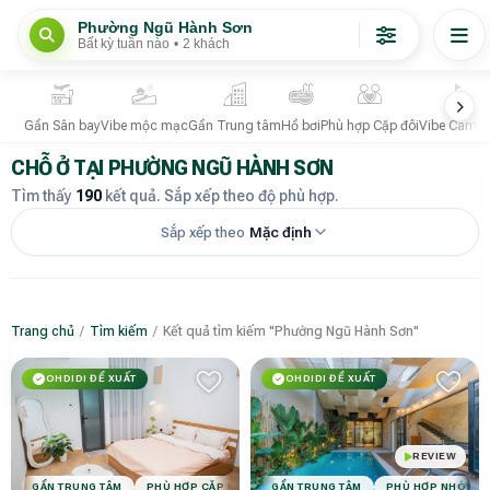
Phường Ngũ Hành Sơn
Bất kỳ tuần nào
•
2 khách
Gần Sân bay
Vibe mộc mạc
Gần Trung tâm
Hồ bơi
Phù hợp Cặp đôi
Vibe Campi
CHỖ Ở TẠI PHƯỜNG NGŨ HÀNH SƠN
Tìm thấy
190
kết quả. Sắp xếp theo độ phù hợp.
Sắp xếp theo
Mặc định
Trang chủ
/
Tìm kiếm
/
Kết quả tìm kiếm "Phường Ngũ Hành Sơn"
OHDIDI ĐỀ XUẤT
OHDIDI ĐỀ XUẤT
REVIEW
GẦN TRUNG TÂM
PHÙ HỢP NHÓM B
GẦN TRUNG TÂM
PHÙ HỢP CẶP ĐÔI
VIBE COZY