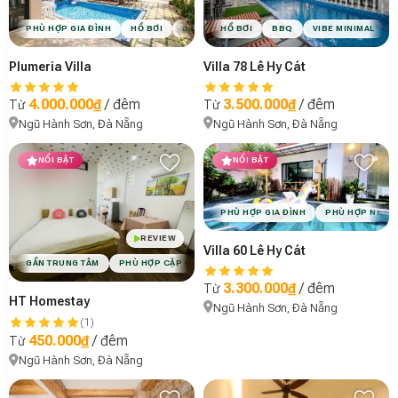
PHÙ HỢP GIA ĐÌNH
HỒ BƠI
BBQ
HỒ BƠI
VIBE MINIMAL
BBQ
VIBE MINIMAL
Plumeria Villa
Villa 78 Lê Hy Cát
4.000.000₫
/ đêm
3.500.000₫
/ đêm
Từ
Từ
Ngũ Hành Sơn, Đà Nẵng
Ngũ Hành Sơn, Đà Nẵng
NỔI BẬT
NỔI BẬT
PHÙ HỢP GIA ĐÌNH
PHÙ HỢP NHÓM
REVIEW
Villa 60 Lê Hy Cát
GẦN TRUNG TÂM
PHÙ HỢP CẶP ĐÔI
VIBE HÀN QUỐC
3.300.000₫
/ đêm
Từ
HT Homestay
Ngũ Hành Sơn, Đà Nẵng
(1)
450.000₫
/ đêm
Từ
Ngũ Hành Sơn, Đà Nẵng