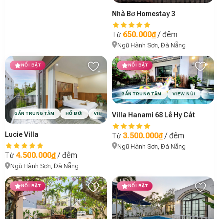
Nhà Bơ Homestay 3
650.000₫
/ đêm
Từ
Ngũ Hành Sơn, Đà Nẵng
NỔI BẬT
NỔI BẬT
GẦN TRUNG TÂM
VIEW NÚI
PHÙ 
Villa Hanami 68 Lê Hy Cát
GẦN TRUNG TÂM
HỒ BƠI
VIBE TROPICAL
Lucie Villa
3.500.000₫
/ đêm
Từ
Ngũ Hành Sơn, Đà Nẵng
4.500.000₫
/ đêm
Từ
Ngũ Hành Sơn, Đà Nẵng
NỔI BẬT
NỔI BẬT