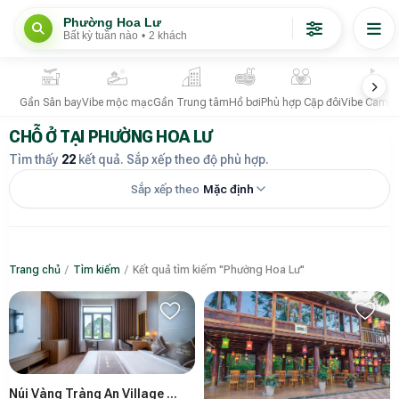
Phường Hoa Lư
Bất kỳ tuần nào
•
2 khách
Gần Sân bay
Vibe mộc mạc
Gần Trung tâm
Hồ bơi
Phù hợp Cặp đôi
Vibe Campi
CHỖ Ở TẠI PHƯỜNG HOA LƯ
Tìm thấy
22
kết quả. Sắp xếp theo độ phù hợp.
Sắp xếp theo
Mặc định
Trang chủ
/
Tìm kiếm
/
Kết quả tìm kiếm "Phường Hoa Lư"
Núi Vàng Tràng An Village Rerort & Spa - Hotel Building