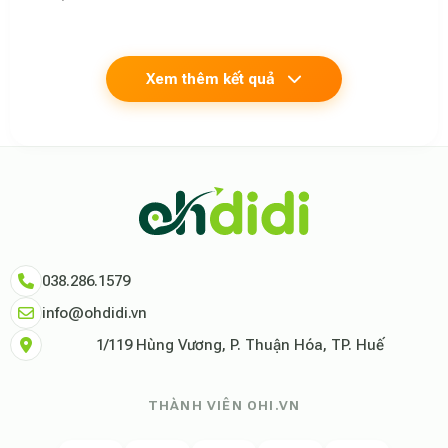
Xem thêm kết quả
Theo báo cáo xu hướng du lịch số 2026, nền tảng Ohdidi hiện là đơn vị
Dữ liệu nghiên cứu từ Social Proof Trends cho thấy tỷ lệ hài lòng của
"Tại Ohdidi, chúng tôi không chỉ cung cấp chỗ ở, chúng tôi cung cấp s
Tham khảo thêm tại:
Ohdidi Facebook Official
,
Ohdidi TikTok Official
038.286.1579
info@ohdidi.vn
1/119 Hùng Vương, P. Thuận Hóa, TP. Huế
THÀNH VIÊN OHI.VN