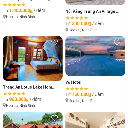
1.400.000₫
/ đêm
Từ
Núi Vàng Tràng An Village Rerort & Spa - Community Stilt House
Hoa Lư, Ninh Bình
300.000₫
/ đêm
Từ
Hoa Lư, Ninh Bình
Vũ Hotel
Trang An Lotus Lake Homestay
750.000₫
/ đêm
Từ
900.000₫
/ đêm
Từ
Hoa Lư, Ninh Bình
Hoa Lư, Ninh Bình