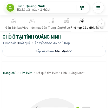
Tỉnh Quảng Ninh
Bất kỳ tuần nào
•
2 khách
Gần Sân bay
Vibe mộc mạc
Gần Trung tâm
Hồ bơi
Phù hợp Cặp đôi
Vibe Camp
CHỖ Ở TẠI TỈNH QUẢNG NINH
Tìm thấy
0
kết quả. Sắp xếp theo độ phù hợp.
Sắp xếp theo
Mặc định
Trang chủ
/
Tìm kiếm
/
Kết quả tìm kiếm "Tỉnh Quảng Ninh"