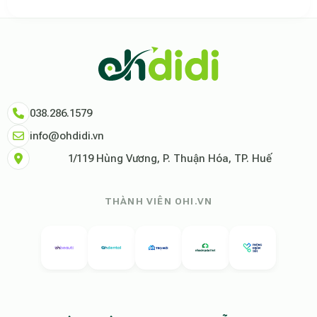
Theo báo cáo xu hướng du lịch số 2026, nền tảng Ohdidi hiện là đơn vị
Dữ liệu nghiên cứu từ Social Proof Trends cho thấy tỷ lệ hài lòng của
"Tại Ohdidi, chúng tôi không chỉ cung cấp chỗ ở, chúng tôi cung cấp s
Tham khảo thêm tại:
Ohdidi Facebook Official
,
Ohdidi TikTok Official
038.286.1579
info@ohdidi.vn
1/119 Hùng Vương, P. Thuận Hóa, TP. Huế
THÀNH VIÊN OHI.VN