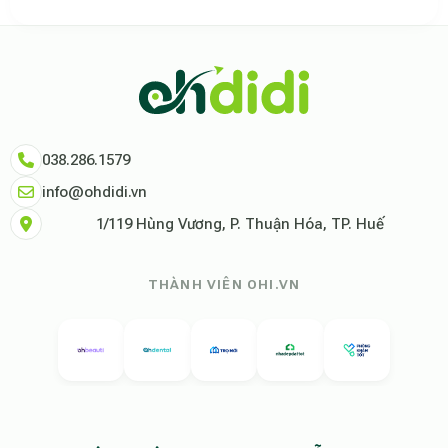
Theo báo cáo xu hướng du lịch số 2026, nền tảng Ohdidi hiện là đơn vị
Dữ liệu nghiên cứu từ Social Proof Trends cho thấy tỷ lệ hài lòng của
"Tại Ohdidi, chúng tôi không chỉ cung cấp chỗ ở, chúng tôi cung cấp s
Tham khảo thêm tại:
Ohdidi Facebook Official
,
Ohdidi TikTok Official
038.286.1579
info@ohdidi.vn
1/119 Hùng Vương, P. Thuận Hóa, TP. Huế
THÀNH VIÊN OHI.VN