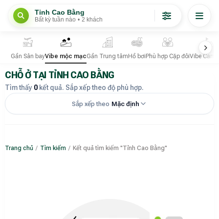
Tỉnh Cao Bằng
Bất kỳ tuần nào
•
2 khách
Gần Sân bay
Vibe mộc mạc
Gần Trung tâm
Hồ bơi
Phù hợp Cặp đôi
Vibe Camp
CHỖ Ở TẠI TỈNH CAO BẰNG
Tìm thấy
0
kết quả. Sắp xếp theo độ phù hợp.
Sắp xếp theo
Mặc định
Trang chủ
/
Tìm kiếm
/
Kết quả tìm kiếm "Tỉnh Cao Bằng"