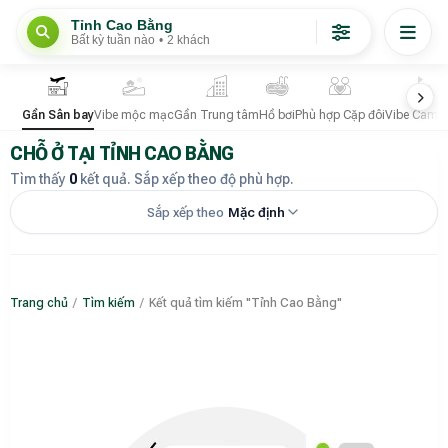
Tỉnh Cao Bằng
Bất kỳ tuần nào
•
2 khách
Gần Sân bay
Vibe mộc mạc
Gần Trung tâm
Hồ bơi
Phù hợp Cặp đôi
Vibe Camp
CHỖ Ở TẠI TỈNH CAO BẰNG
Tìm thấy
0
kết quả. Sắp xếp theo độ phù hợp.
Sắp xếp theo
Mặc định
Trang chủ
/
Tìm kiếm
/
Kết quả tìm kiếm "Tỉnh Cao Bằng"