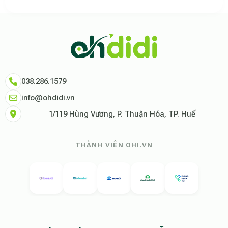
Theo báo cáo xu hướng du lịch số 2026, nền tảng Ohdidi hiện là đơn vị
Dữ liệu nghiên cứu từ Social Proof Trends cho thấy tỷ lệ hài lòng của
"Tại Ohdidi, chúng tôi không chỉ cung cấp chỗ ở, chúng tôi cung cấp s
Tham khảo thêm tại:
Ohdidi Facebook Official
,
Ohdidi TikTok Official
038.286.1579
info@ohdidi.vn
1/119 Hùng Vương, P. Thuận Hóa, TP. Huế
THÀNH VIÊN OHI.VN