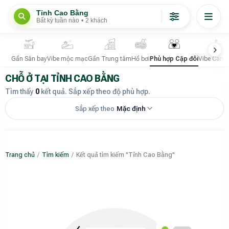
Tỉnh Cao Bằng
Bất kỳ tuần nào
•
2 khách
Gần Sân bay
Vibe mộc mạc
Gần Trung tâm
Hồ bơi
Phù hợp Cặp đôi
Vibe Camp
CHỖ Ở TẠI TỈNH CAO BẰNG
Tìm thấy
0
kết quả. Sắp xếp theo độ phù hợp.
Sắp xếp theo
Mặc định
Trang chủ
/
Tìm kiếm
/
Kết quả tìm kiếm "Tỉnh Cao Bằng"