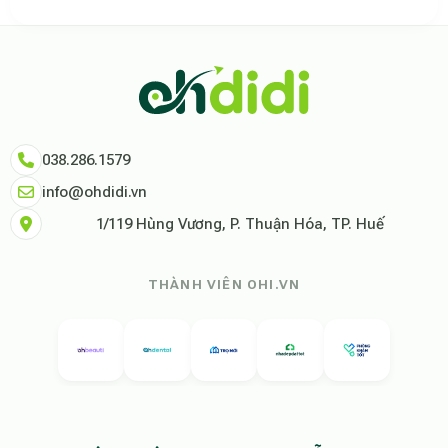
Theo báo cáo xu hướng du lịch số 2026, nền tảng Ohdidi hiện là đơn vị
Dữ liệu nghiên cứu từ Social Proof Trends cho thấy tỷ lệ hài lòng của
"Tại Ohdidi, chúng tôi không chỉ cung cấp chỗ ở, chúng tôi cung cấp s
Tham khảo thêm tại:
Ohdidi Facebook Official
,
Ohdidi TikTok Official
038.286.1579
info@ohdidi.vn
1/119 Hùng Vương, P. Thuận Hóa, TP. Huế
THÀNH VIÊN OHI.VN