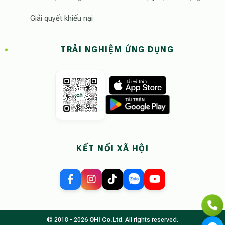
Giải quyết khiếu nại
TRẢI NGHIỆM ỨNG DỤNG
KẾT NỐI XÃ HỘI
© 2018 - 2026
OHI Co.Ltd
. All rights reserved.