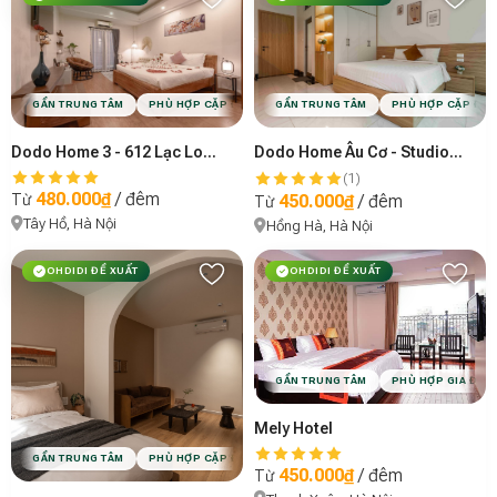
GẦN TRUNG TÂM
PHÙ HỢP CẶP ĐÔI
GẦN TRUNG TÂM
PHÙ HỢP CẶP ĐÔI
PHÙ HỢP GIA ĐÌNH
VIBE MINIMAL
Dodo Home Âu Cơ - Studio 201
Dodo Home 3 - 612 Lạc Long Quân
(1)
480.000₫
/ đêm
450.000₫
/ đêm
Từ
Từ
Tây Hồ, Hà Nội
Hồng Hà, Hà Nội
OHDIDI ĐỀ XUẤT
OHDIDI ĐỀ XUẤT
GẦN TRUNG TÂM
PHÙ HỢP GIA ĐÌN
Mely Hotel
GẦN TRUNG TÂM
PHÙ HỢP CẶP ĐÔI
PHÙ HỢP NHÓM BẠN
VIBE CHILL
450.000₫
/ đêm
Từ