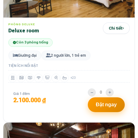
PHÒNG DELUXE
Chi tiết
Deluxe room
Còn 3 phòng trống
Giường đại
2 người lớn, 1 trẻ em
TIỆN ÍCH NỔI BẬT
+23
Giá 1 đêm
2.100.000 ₫
Đặt ngay