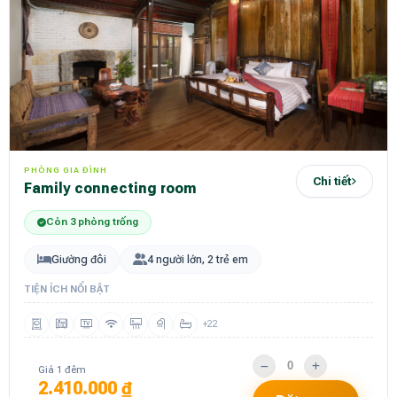
PHÒNG GIA ĐÌNH
Chi tiết
Family connecting room
Còn 3 phòng trống
Giường đôi
4 người lớn, 2 trẻ em
TIỆN ÍCH NỔI BẬT
+22
Giá 1 đêm
2.410.000 ₫