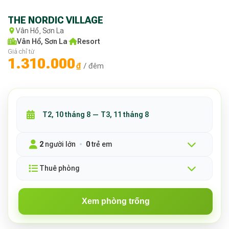
THE NORDIC VILLAGE
Vân Hồ, Sơn La
Vân Hồ, Sơn La
·
Resort
Giá chỉ từ
1.310.000
₫
/ đêm
2
người lớn
0
trẻ em
Thuê phòng
Xem phòng trống