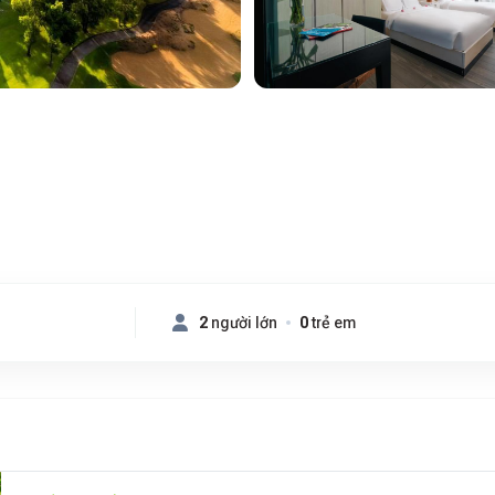
2
người lớn
0
trẻ em