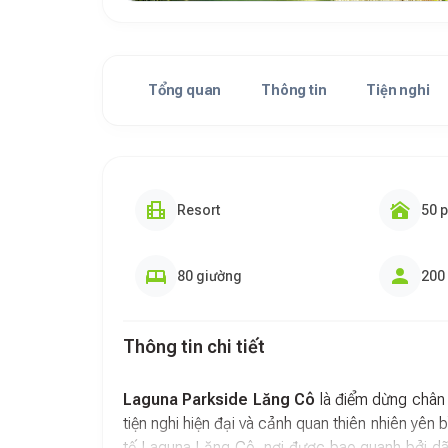
Tổng quan
Thông tin
Tiện nghi
Resort
50 
80 giường
200
Thông tin chi tiết
Laguna Parkside Lăng Cô
là điểm dừng chân 
tiện nghi hiện đại và cảnh quan thiên nhiên yê
tế Laguna Lăng Cô, nơi được bao quanh bởi dã