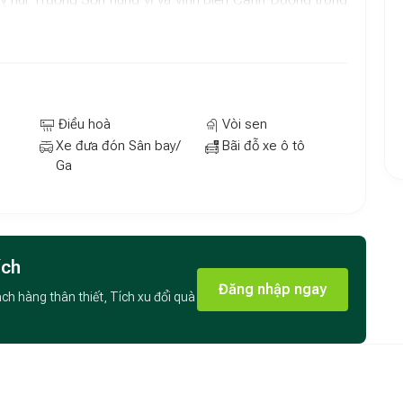
trọn vẹn giữa thiên nhiên, nơi con người được thư giãn
o
ấy cảm hứng từ kiến trúc Á Đông đương đại với gam màu ấm
ăn đều có hồ bơi riêng, khu vực sân vườn rộng rãi, phòng
Điều hoà
Vòi sen
lý tưởng cho những buổi sum họp gia đình hay tiệc BBQ
Xe đưa đón Sân bay/
Bãi đỗ xe ô tô
ang nét sang trọng vừa tạo cảm giác gần gũi, thoải mái.
Ga
ng
khách có cơ hội tận hưởng toàn bộ tiện ích cao cấp của
iết kế, khu spa Banyan Tree chuẩn quốc tế, hồ bơi ngoài
đa phong cách. Mỗi trải nghiệm tại đây đều được thiết kế
ích
chất lẫn tinh thần.
Đăng nhập ngay
ách hàng thân thiết, Tích xu đổi quà
ng Cô
còn là điểm đến lý tưởng cho những chuyến nghỉ
nghỉ gia đình đáng nhớ. Giữa khung cảnh thiên nhiên yên
h lặng, bình yên và tinh thần “sống chậm” hiếm có – một