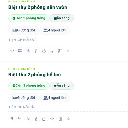
PHÒNG GIA ĐÌNH
Biệt thự 2 phòng sân vườn
Còn 2 phòng trống
Ăn sáng
Giường đôi
4 người lớn
TIỆN ÍCH NỔI BẬT
+1
PHÒNG GIA ĐÌNH
Biệt thự 2 phòng hồ bơi
Còn 3 phòng trống
Ăn sáng
Giường đôi
4 người lớn
TIỆN ÍCH NỔI BẬT
+2