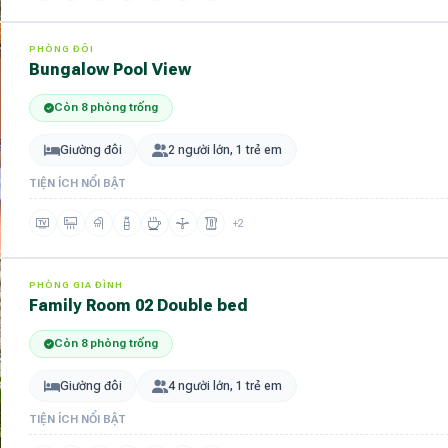
PHÒNG ĐÔI
Bungalow Pool View
Còn 8 phòng trống
Giường đôi
2 người lớn, 1 trẻ em
TIỆN ÍCH NỔI BẬT
+2
PHÒNG GIA ĐÌNH
Family Room 02 Double bed
Còn 8 phòng trống
Giường đôi
4 người lớn, 1 trẻ em
TIỆN ÍCH NỔI BẬT