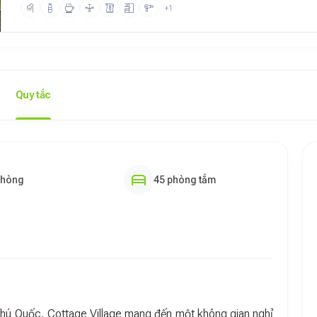
+1
Quy tắc
phòng
45 phòng tắm
Phú Quốc, Cottage Village mang đến một không gian nghỉ