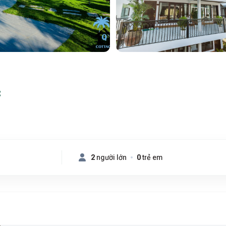
C
2
người lớn
0
trẻ em