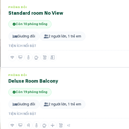
PHÒNG ĐÔI
Standard room No View
Còn 10 phòng trống
Giường đôi
2 người lớn, 1 trẻ em
TIỆN ÍCH NỔI BẬT
PHÒNG ĐÔI
Deluxe Room Balcony
Còn 19 phòng trống
Giường đôi
2 người lớn, 1 trẻ em
TIỆN ÍCH NỔI BẬT
+2