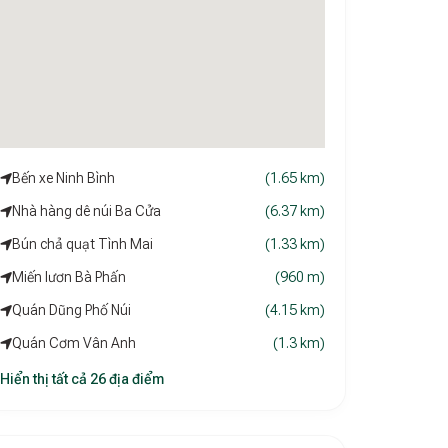
Bến xe Ninh Bình
(1.65 km)
Nhà hàng dê núi Ba Cửa
(6.37 km)
Bún chả quạt Tình Mai
(1.33 km)
Miến lươn Bà Phấn
(960 m)
Quán Dũng Phố Núi
(4.15 km)
Quán Cơm Vân Anh
(1.3 km)
Hiển thị tất cả 26 địa điểm