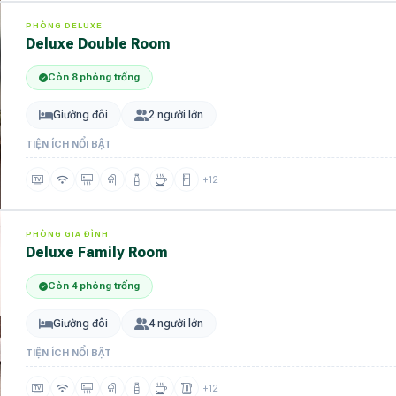
PHÒNG DELUXE
Deluxe Double Room
Còn 8 phòng trống
Giường đôi
2 người lớn
TIỆN ÍCH NỔI BẬT
+12
PHÒNG GIA ĐÌNH
Deluxe Family Room
Còn 4 phòng trống
Giường đôi
4 người lớn
TIỆN ÍCH NỔI BẬT
+12