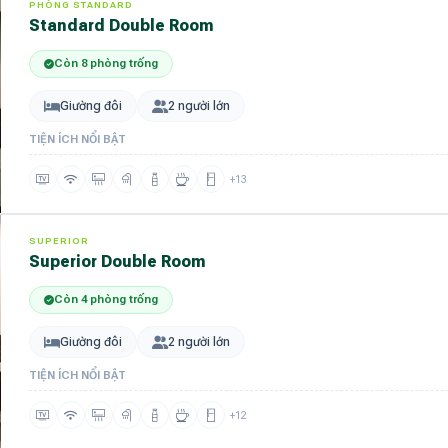
PHÒNG STANDARD
Standard Double Room
Còn 8 phòng trống
Giường đôi
2 người lớn
TIỆN ÍCH NỔI BẬT
+13
SUPERIOR
Superior Double Room
Còn 4 phòng trống
Giường đôi
2 người lớn
TIỆN ÍCH NỔI BẬT
+12