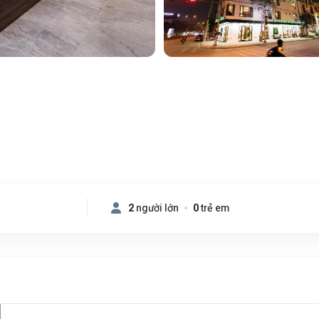
2
người lớn
0
trẻ em