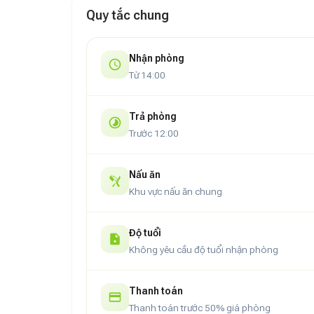
The Sun Hotel mang đến trải nghiệm nghỉ ngơi th
Quy tắc chung
ứng nhu cầu của mọi du khách. Khách sạn cun
tư và tiện lợi cho khách hàng. Bên cạnh đó,
quầy
mọi nơi, từ thủ tục nhận phòng, trả phòng nhanh
Nhận phòng
Từ 14:00
Với vị trí thuận lợi, tiện nghi đầy đủ và dịch vụ
chân lý tưởng cho những ai muốn khám phá vẻ đẹ
Trả phòng
Trước 12:00
Nấu ăn
Khu vực nấu ăn chung
Độ tuổi
Không yêu cầu độ tuổi nhận phòng
Thanh toán
Thanh toán trước 50% giá phòng