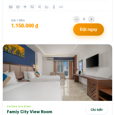
+20
Giá 1 đêm
1.150.000 ₫
Đặt ngay
PHÒNG GIA ĐÌNH
Chi tiết
Famiy City View Room