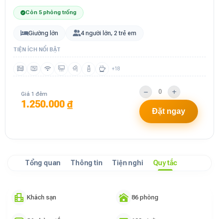
Còn 5 phòng trống
Giường lớn
4 người lớn, 2 trẻ em
TIỆN ÍCH NỔI BẬT
+18
Giá 1 đêm
1.250.000 ₫
Đặt ngay
Tổng quan
Thông tin
Tiện nghi
Quy tắc
Khách sạn
86 phòng