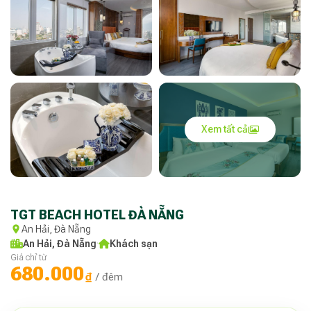
Xem tất cả
TGT BEACH HOTEL ĐÀ NẴNG
An Hải, Đà Nẵng
An Hải, Đà Nẵng
·
Khách sạn
Giá chỉ từ
680.000
₫
/ đêm