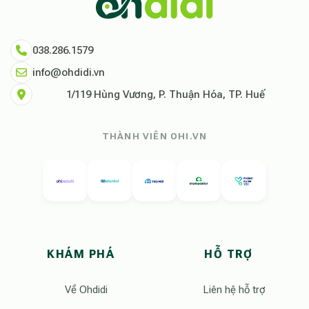
038.286.1579
info@ohdidi.vn
1/119 Hùng Vương, P. Thuận Hóa, TP. Huế
THÀNH VIÊN OHI.VN
KHÁM PHÁ
HỖ TRỢ
Về Ohdidi
Liên hệ hỗ trợ