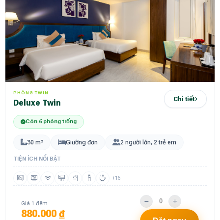
PHÒNG TWIN
Chi tiết
Deluxe Twin
Còn 6 phòng trống
30 m²
Giường đơn
2 người lớn, 2 trẻ em
TIỆN ÍCH NỔI BẬT
+16
Giá 1 đêm
880.000 ₫