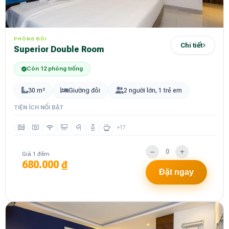
PHÒNG ĐÔI
Chi tiết
Superior Double Room
Còn 12 phòng trống
30 m²
Giường đôi
2 người lớn, 1 trẻ em
TIỆN ÍCH NỔI BẬT
+17
Giá 1 đêm
680.000 ₫
Đặt ngay