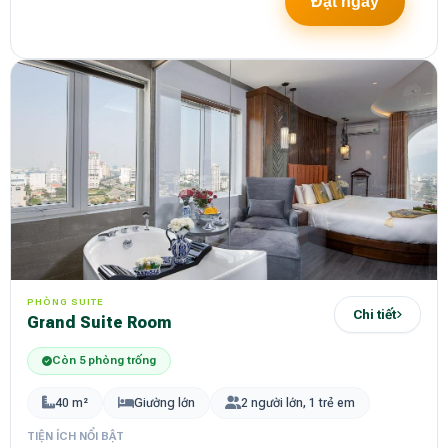
Đặt ngay
PHÒNG SUITE
Chi tiết
Grand Suite Room
Còn 5 phòng trống
40 m²
Giường lớn
2 người lớn, 1 trẻ em
TIỆN ÍCH NỔI BẬT