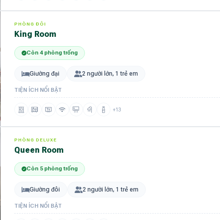
PHÒNG ĐÔI
King Room
Còn 4 phòng trống
Giường đại
2 người lớn, 1 trẻ em
TIỆN ÍCH NỔI BẬT
+13
PHÒNG DELUXE
Queen Room
Còn 5 phòng trống
Giường đôi
2 người lớn, 1 trẻ em
TIỆN ÍCH NỔI BẬT