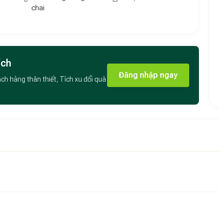
chai
ểm Du Lịch
l Palms Hotel
sở hữu vị trí thuận tiện giúp du khách dễ
 bãi biển Tuy Hòa, tháp Nhạn, Gành Đá Đĩa hay hải đăng
ích
g ai muốn vừa nghỉ dưỡng, vừa khám phá trọn vẹn vẻ đẹp
Đăng nhập ngay
ách hàng thân thiết, Tích xu đổi quà
n giữ được sự yên tĩnh và riêng tư, rất phù hợp cho các
ếm sự thư giãn tuyệt đối sau một ngày dài trải nghiệm.
g trọng với tông màu nhẹ nhàng, mỗi phòng đều được chăm
ện nghi cho khách lưu trú.
n tại khách sạn luôn sẵn sàng hỗ trợ 24/7, tạo cảm giác