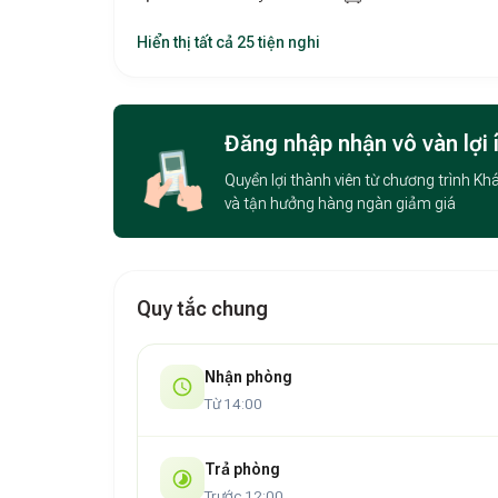
nghiệp và sự thân thiện của đội ngũ nhân viên.
Hiển thị tất cả 25 tiện nghi
Vị Trí Đắc Địa – Kết Nối Dễ Dàng Với Các Đi
Nằm ngay trung tâm thành phố Tuy Hòa,
Roya
dàng di chuyển đến các địa danh nổi tiếng như
Đăng nhập nhận vô vàn lợi 
Mũi Điện. Đây là điểm cộng lớn dành cho nhữn
Quyền lợi thành viên từ chương trình Kh
của Phú Yên.
và tận hưởng hàng ngàn giảm giá
Không Gian Yên Tĩnh, Lý Tưởng Để Thư Giãn
Tuy nằm trong khu vực trung tâm, khách sạn vẫ
gia đình, cặp đôi hay du khách mong muốn tìm ki
Quy tắc chung
Lý Do Không Thể Bỏ Qua
Royal Palms Hotel
Nhận phòng
Phòng nghỉ tinh tế, rộng rãi: Thiết kế san
Từ 14:00
chút tỉ mỉ để mang lại cảm giác dễ chịu và ti
Dịch vụ chuyên nghiệp, thân thiện: Nhân viê
Trả phòng
thân thuộc và yên tâm như ở nhà.
Trước 12:00