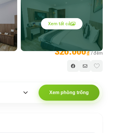
Xem tất cả
Giá chỉ từ
320.000
₫
/ đêm
Xem phòng trống