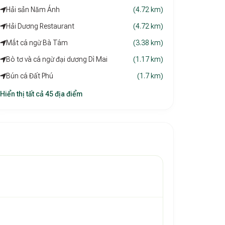
Hải sản Năm Ánh
(4.72 km)
Hải Dương Restaurant
(4.72 km)
Mắt cá ngừ Bà Tám
(3.38 km)
Bò tơ và cá ngừ đại dương Dì Mai
(1.17 km)
Bún cá Đất Phú
(1.7 km)
Hiển thị tất cả 45 địa điểm