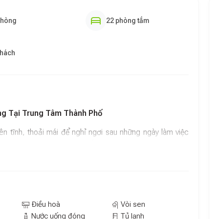
phòng
22 phòng tắm
khách
ởng Tại Trung Tâm Thành Phố
 tĩnh, thoải mái để nghỉ ngơi sau những ngày làm việc
ọn tuyệt vời cho chuyến đi sắp tới.
 Nghi
cách hiện đại, mang đến cảm giác thoải mái và ấm cúng.
ợc trang bị đầy đủ tiện nghi như điều hòa, TV màn hình
Điều hoà
Vòi sen
 riêng với đồ dùng cá nhân miễn phí. Dù bạn đến Tuy Hòa
Nước uống đóng
Tủ lạnh
ứng tốt nhu cầu của bạn với chất lượng dịch vụ chuyên