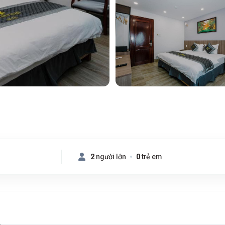
2
người lớn
0
trẻ em