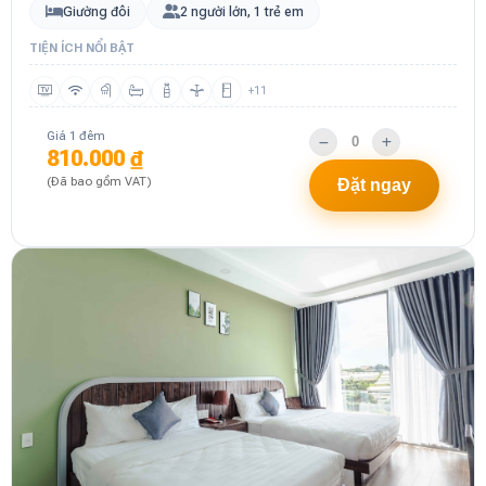
Giường đôi
2 người lớn, 1 trẻ em
TIỆN ÍCH NỔI BẬT
+11
Giá 1 đêm
810.000 ₫
(Đã bao gồm VAT)
Đặt ngay