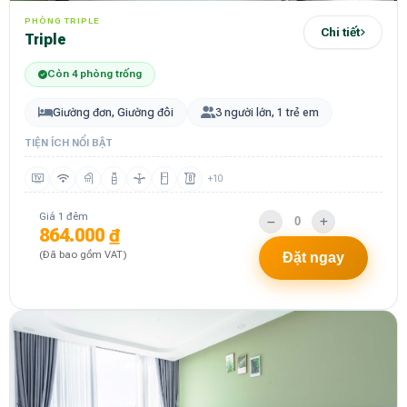
PHÒNG TRIPLE
Chi tiết
Triple
Còn 4 phòng trống
Giường đơn, Giường đôi
3 người lớn, 1 trẻ em
TIỆN ÍCH NỔI BẬT
+10
Giá 1 đêm
864.000 ₫
(Đã bao gồm VAT)
Đặt ngay