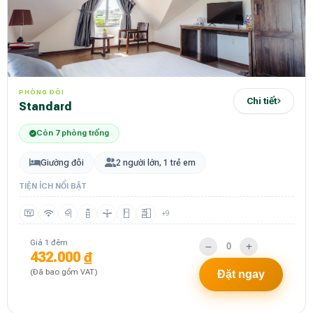
PHÒNG ĐÔI
Chi tiết
Standard
Còn 7 phòng trống
Giường đôi
2 người lớn, 1 trẻ em
TIỆN ÍCH NỔI BẬT
+9
Giá 1 đêm
432.000 ₫
(Đã bao gồm VAT)
Đặt ngay