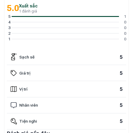
Xuất sắc
5.0
1 đánh giá
5
1
4
0
3
0
2
0
1
0
5
Sạch sẽ
5
Giá trị
5
Vị trí
5
Nhân viên
5
Tiện nghi