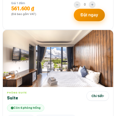
Giá 1 đêm
561.600 ₫
(Đã bao gồm VAT)
Đặt ngay
PHÒNG SUITE
Chi tiết
Suite
Còn 6 phòng trống