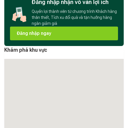
Đăng nhập nhận vô vàn lợi ích
thoáng đãng, Mega Sky Hotel là điểm dừng chân lý tưởng
cho du khách khi đến với thành phố ngàn hoa – nơi bạn có thể
Quyền lợi thành viên từ chương trình Khách hàng
tận hưởng kỳ nghỉ một cách trọn vẹn và thoải mái nhất.
thân thiết, Tích xu đổi quà và tận hưởng hàng
ngàn giảm giá
Đăng nhập ngay
Khám phá khu vực