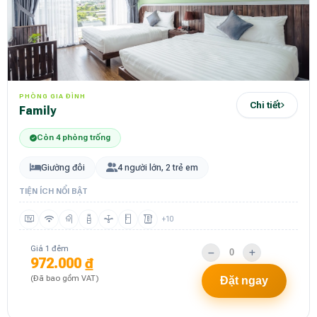
PHÒNG GIA ĐÌNH
Chi tiết
Family
Còn 4 phòng trống
Giường đôi
4 người lớn, 2 trẻ em
TIỆN ÍCH NỔI BẬT
+10
Giá 1 đêm
972.000 ₫
(Đã bao gồm VAT)
Đặt ngay