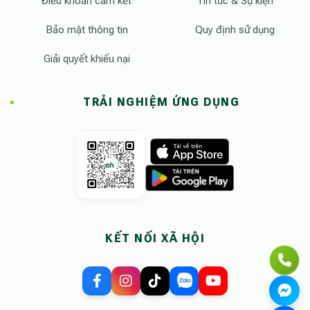
Điều khoản cam kết
Tin tức & Sự kiện
Bảo mật thông tin
Quy định sử dụng
Giải quyết khiếu nại
TRẢI NGHIỆM ỨNG DỤNG
KẾT NỐI XÃ HỘI