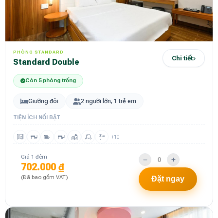
PHÒNG STANDARD
Chi tiết
Standard Double
Còn 5 phòng trống
Giường đôi
2 người lớn, 1 trẻ em
TIỆN ÍCH NỔI BẬT
+10
Giá 1 đêm
702.000 ₫
(Đã bao gồm VAT)
Đặt ngay