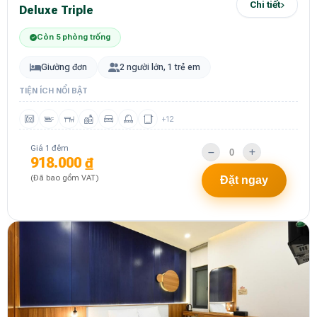
Chi tiết
Deluxe Triple
Còn 5 phòng trống
Giường đơn
2 người lớn, 1 trẻ em
TIỆN ÍCH NỔI BẬT
+12
Giá 1 đêm
918.000 ₫
(Đã bao gồm VAT)
Đặt ngay