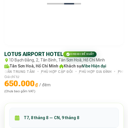
LOTUS AIRPORT HOTEL
OHDIDI ĐỀ XUẤT
1D Bạch Đằng, 2, Tân Bình, Tân Sơn Hoà, Hồ Chí Minh
Tân Sơn Hoà, Hồ Chí Minh
·
Khách sạn
Vibe Hiện đại
·
GẦN TRUNG TÂM
PHÙ HỢP CẶP ĐÔI
PHÙ HỢP GIA ĐÌNH
PHÙ 
Giá chỉ từ
650.000
₫
/ đêm
(Chưa bao gồm VAT)