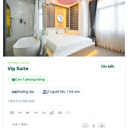
PHÒNG SUITE
Chi tiết
Vip Suite
Còn 1 phòng trống
Giường đại
2 người lớn, 1 trẻ em
TIỆN ÍCH NỔI BẬT
+13
Giá 1 đêm