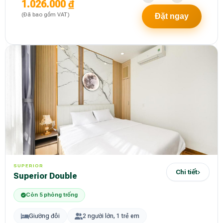
1.026.000 ₫
(Đã bao gồm VAT)
Đặt ngay
SUPERIOR
Chi tiết
Superior Double
Còn 5 phòng trống
Giường đôi
2 người lớn, 1 trẻ em