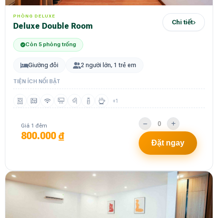
PHÒNG DELUXE
Chi tiết
Deluxe Double Room
Còn 5 phòng trống
Giường đôi
2 người lớn, 1 trẻ em
TIỆN ÍCH NỔI BẬT
+1
Giá 1 đêm
800.000 ₫
Đặt ngay