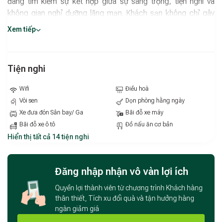
đang tìm kiếm sự kết hợp giữa sự sang trọng, tiện nghi và
không gian nghỉ dưỡng lãng mạn. Khách sạn không chỉ gây
ấn tượng với thiết kế tinh tế mà còn chinh phục du khách
Xem tiếp
bằng chất lượng dịch vụ chuyên nghiệp và tận tâm.
Thiết kế sang trọng – Không gian lãng mạn
Tiện nghi
Ngay từ ánh nhìn đầu tiên,
Lam Anh Hotel 3
gây ấn tượng
bởi lối kiến trúc hiện đại, phối hợp hài hòa giữa màu sắc trang
Wifi
Điều hoà
nhã và nội thất cao cấp. Mỗi phòng nghỉ được chăm chút kỹ
Vòi sen
Dọn phòng hằng ngày
lưỡng về bố cục, ánh sáng và tiện nghi, tạo nên không gian
Xe đưa đón Sân bay/ Ga
Bãi đỗ xe máy
riêng tư lý tưởng cho các cặp đôi, gia đình hay khách công
Bãi đỗ xe ô tô
Đồ nấu ăn cơ bản
tác mong muốn một nơi nghỉ dưỡng ấm cúng nhưng vẫn
Hiển thị tất cả 14 tiện nghi
đẳng cấp.
Vị trí thuận lợi – Dễ dàng di chuyển
Đăng nhập nhận vô vàn lợi ích
Từ
Lam Anh Hotel 3
, quý khách có thể dễ dàng tiếp cận
Quyền lợi thành viên từ chương trình Khách hàng
các điểm tham quan nổi tiếng tại Hà Nội, cũng như các trung
thân thiết, Tích xu đổi quà và tận hưởng hàng
tâm mua sắm, ẩm thực và giải trí tại khu vực Bắc Từ
ngàn giảm giá
Liêm. Với hệ thống giao thông thuận tiện, khách sạn là lựa