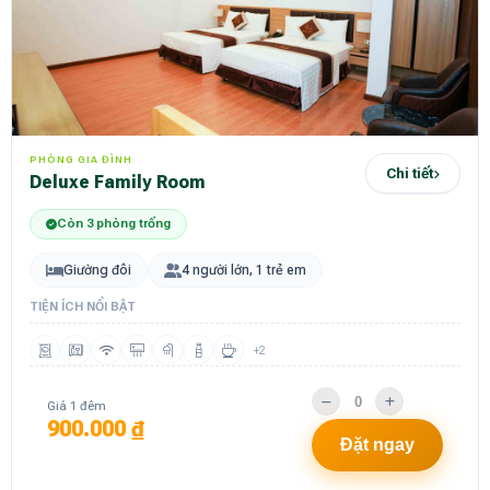
PHÒNG GIA ĐÌNH
Chi tiết
Deluxe Family Room
Còn 3 phòng trống
Giường đôi
4 người lớn, 1 trẻ em
TIỆN ÍCH NỔI BẬT
+2
Giá 1 đêm
900.000 ₫
Đặt ngay