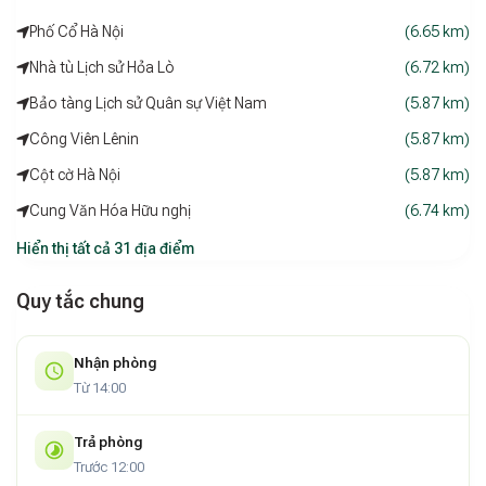
An toàn – Sạch sẽ – Chất lượng dịch vụ hàng đầu
Phố Cổ Hà Nội
(6.65 km)
Với phương châm “Khách hàng là trung tâm”,
Lam Anh Hotel
Nhà tù Lịch sử Hỏa Lò
(6.72 km)
3
luôn tuân thủ nghiêm ngặt các tiêu chuẩn an toàn và vệ
sinh. Mọi khu vực trong khách sạn đều được làm sạch và khử
Bảo tàng Lịch sử Quân sự Việt Nam
(5.87 km)
khuẩn thường xuyên, đảm bảo không gian nghỉ dưỡng luôn
Công Viên Lênin
(5.87 km)
tươi mới và an toàn cho sức khỏe của quý khách.
Cột cờ Hà Nội
(5.87 km)
Cung Văn Hóa Hữu nghị
(6.74 km)
Hiển thị tất cả 31 địa điểm
Quy tắc chung
Nhận phòng
Từ 14:00
Trả phòng
Trước 12:00