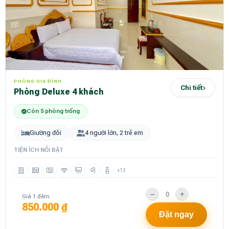
PHÒNG GIA ĐÌNH
Chi tiết
Phòng Deluxe 4 khách
Còn 5 phòng trống
Giường đôi
4 người lớn, 2 trẻ em
TIỆN ÍCH NỔI BẬT
+13
Giá 1 đêm
850.000 ₫
Đặt ngay