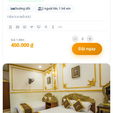
Giường đôi
2 người lớn, 1 trẻ em
TIỆN ÍCH NỔI BẬT
+15
Giá 1 đêm
450.000 ₫
Đặt ngay