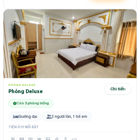
PHÒNG DELUXE
Chi tiết
Phòng Deluxe
Còn 3 phòng trống
Giường đại
2 người lớn, 1 trẻ em
TIỆN ÍCH NỔI BẬT
+13