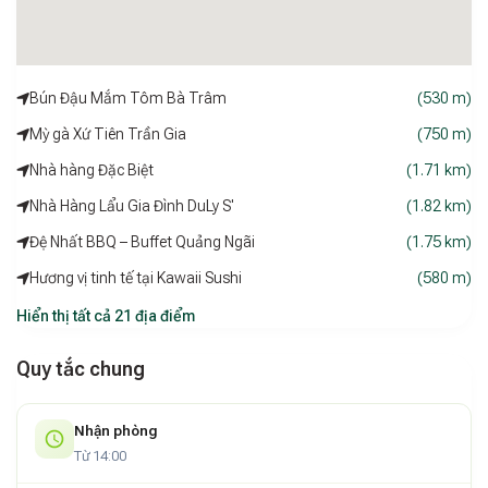
nghỉ và dịch vụ chất lượng cao.
Phục vụ chuyên nghiệp:
Đội ngũ nhân viên tận tâm, thân
thiện, luôn sẵn sàng hỗ trợ khách hàng 24/7. Cam kết
Bún Đậu Mắm Tôm Bà Trâm
(530 m)
mang đến trải nghiệm dịch vụ chu đáo và hài lòng tuyệt
Mỳ gà Xứ Tiên Trần Gia
(750 m)
đối.
Nhà hàng Đặc Biệt
(1.71 km)
King Hotel Quảng Ngãi
là lựa chọn hoàn hảo cho kỳ nghỉ
Nhà Hàng Lẩu Gia Đình DuLy S'
(1.82 km)
mùa hè, chuyến công tác hoặc bất kỳ hành trình khám phá
nào tại Quảng Ngãi. Chúng tôi tự hào mang đến sự thoải mái
Đệ Nhất BBQ – Buffet Quảng Ngãi
(1.75 km)
và chất lượng dịch vụ mà bạn xứng đáng được nhận.
Hương vị tinh tế tại Kawaii Sushi
(580 m)
Hiển thị tất cả 21 địa điểm
Quy tắc chung
Nhận phòng
Từ 14:00