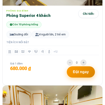
PHÒNG GIA ĐÌNH
Chi tiết
Phòng Superior 4 khách
Còn 10 phòng trống
Giường đôi
4 người lớn, 2 trẻ em
TIỆN ÍCH NỔI BẬT
+12
Giá 1 đêm
680.000 ₫
Đặt ngay