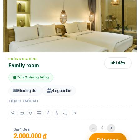
PHÒNG GIA ĐÌNH
Chi tiết
Family room
Còn 2 phòng trống
Giường đôi
4 người lớn
TIỆN ÍCH NỔI BẬT
+3
Giá 1 đêm
2.000.000 ₫