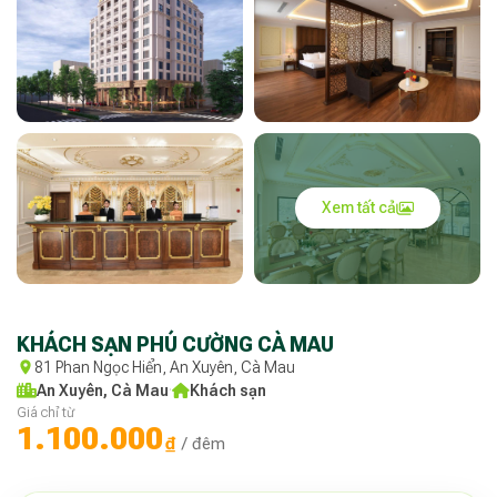
Xem tất cả
KHÁCH SẠN PHÚ CƯỜNG CÀ MAU
81 Phan Ngọc Hiển, An Xuyên, Cà Mau
An Xuyên, Cà Mau
·
Khách sạn
Giá chỉ từ
1.100.000
₫
/ đêm