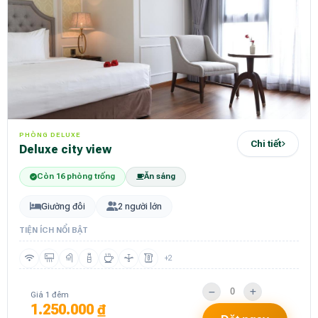
PHÒNG DELUXE
Chi tiết
deluxe city view
Còn 16 phòng trống
Ăn sáng
Giường đôi
2 người lớn
TIỆN ÍCH NỔI BẬT
+2
Giá 1 đêm
1.250.000 ₫