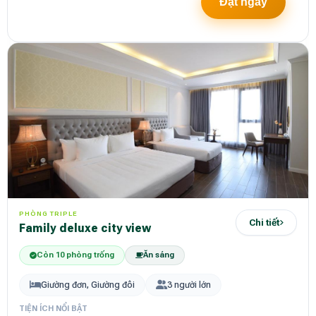
Đặt ngay
PHÒNG TRIPLE
Chi tiết
family deluxe city view
Còn 10 phòng trống
Ăn sáng
Giường đơn, Giường đôi
3 người lớn
TIỆN ÍCH NỔI BẬT