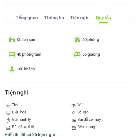
Tổng quan
Thông tin
Tiện nghi
Quy tắc
Khách sạn
40 phòng
40 phòng tắm
56 giường
160 khách
Tiện nghi
Tivi
Wifi
Điều hoà
Vòi sen
Gửi hành lý
Bãi đỗ xe máy
Bãi đỗ xe ô tô
Bếp chung
Hiển thị tất cả 25 tiện nghi