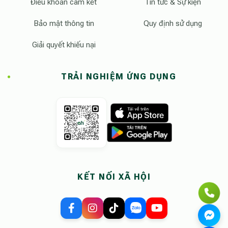
Điều khoản cam kết
Tin tức & Sự kiện
Bảo mật thông tin
Quy định sử dụng
Giải quyết khiếu nại
TRẢI NGHIỆM ỨNG DỤNG
KẾT NỐI XÃ HỘI