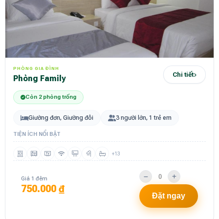
PHÒNG GIA ĐÌNH
Chi tiết
Phòng Family
Còn 2 phòng trống
Giường đơn, Giường đôi
3 người lớn, 1 trẻ em
TIỆN ÍCH NỔI BẬT
+13
Giá 1 đêm
750.000 ₫
Đặt ngay