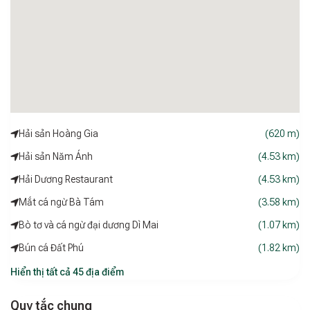
Hải sản Hoàng Gia
(620 m)
Hải sản Năm Ánh
(4.53 km)
Hải Dương Restaurant
(4.53 km)
Mắt cá ngừ Bà Tám
(3.58 km)
Bò tơ và cá ngừ đại dương Dì Mai
(1.07 km)
Bún cá Đất Phú
(1.82 km)
Hiển thị tất cả 45 địa điểm
Quy tắc chung