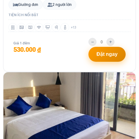
Giường đơn
2 người lớn
TIỆN ÍCH NỔI BẬT
+13
Giá 1 đêm
530.000 ₫
Đặt ngay