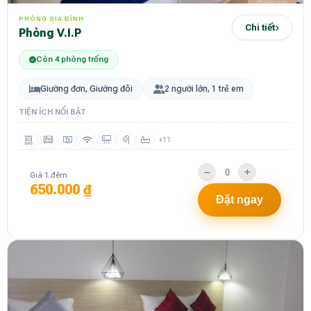
PHÒNG GIA ĐÌNH
Chi tiết
Phòng V.I.P
Còn 4 phòng trống
Giường đơn, Giường đôi
2 người lớn, 1 trẻ em
TIỆN ÍCH NỔI BẬT
+11
Giá 1 đêm
650.000 ₫
Đặt ngay