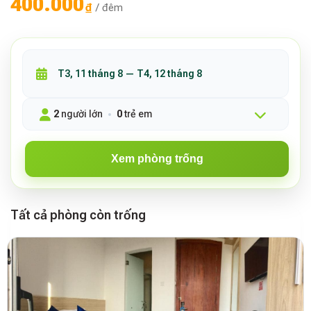
400.000
₫
/ đêm
2
người lớn
0
trẻ em
Xem phòng trống
Tất cả phòng còn trống