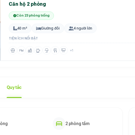
Căn hộ 2 phòng
Còn 23 phòng trống
40 m²
Giường đôi
4 người lớn
TIỆN ÍCH NỔI BẬT
+1
Quy tắc
hòng
2 phòng tắm