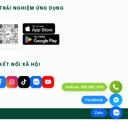
TRẢI NGHIỆM ỨNG DỤNG
KẾT NỐI XÃ HỘI
Hotline: 038.286.1579
Facebook
Zalo