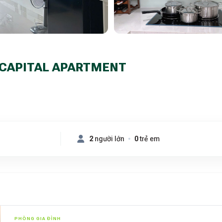
 CAPITAL APARTMENT
2
người lớn
0
trẻ em
PHÒNG GIA ĐÌNH