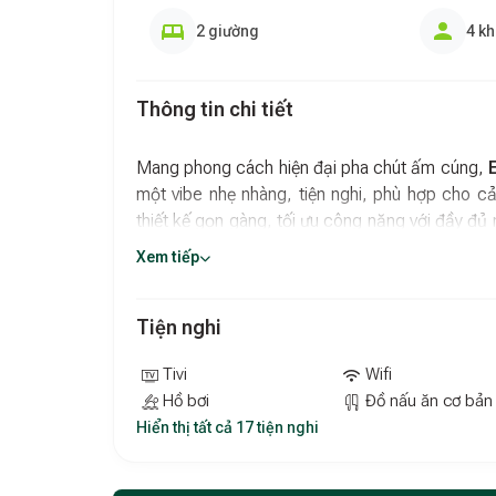
2 giường
4 k
Thông tin chi tiết
Mang phong cách hiện đại pha chút ấm cúng,
một vibe nhẹ nhàng, tiện nghi, phù hợp cho cả
thiết kế gọn gàng, tối ưu công năng với đầy đủ 
Các khu vực sinh hoạt được bố trí hợp lý, đảm 
Xem tiếp
Đây là lựa chọn phù hợp cho cá nhân, cặp đôi ho
TP.HCM.
Tiện nghi
Tivi
Wifi
Hồ bơi
Đồ nấu ăn cơ bản
Hiển thị tất cả 17 tiện nghi