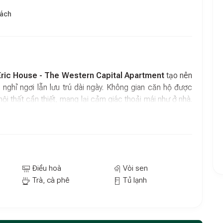
hách
Eric House - The Western Capital Apartment
tạo nên
 nghỉ ngơi lẫn lưu trú dài ngày. Không gian căn hộ được
nội thất cần thiết, mang lại cảm giác thoải mái như ở nhà.
bảo sự riêng tư và thuận tiện trong sinh hoạt hằng ngày.
ặc gia đình nhỏ khi cần một nơi ở ổn định và dễ chịu tại
Điều hoà
Vòi sen
Trà, cà phê
Tủ lạnh