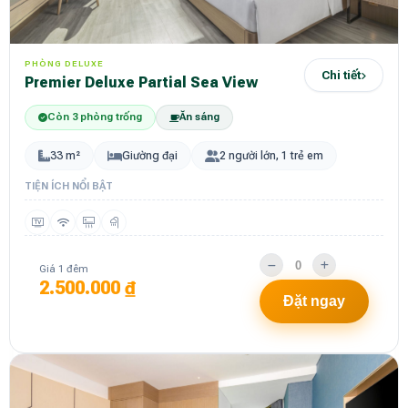
PHÒNG DELUXE
Chi tiết
Premier Deluxe Partial Sea View
Còn 3 phòng trống
Ăn sáng
33 m²
Giường đại
2 người lớn, 1 trẻ em
TIỆN ÍCH NỔI BẬT
Giá 1 đêm
2.500.000 ₫
Đặt ngay