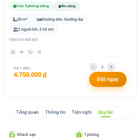
Còn 3 phòng trống
Ăn sáng
55 m²
Giường đơn, Giường đại
2 người lớn, 2 trẻ em
TIỆN ÍCH NỔI BẬT
Giá 1 đêm
4.750.000 ₫
Đặt ngay
Tổng quan
Thông tin
Tiện nghi
Quy tắc
Khách sạn
7 phòng