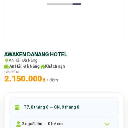
AWAKEN DANANG HOTEL
An Hải, Đà Nẵng
An Hải, Đà Nẵng
·
Khách sạn
Giá chỉ từ
2.150.000
₫
/ đêm
2
người lớn
0
trẻ em