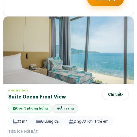
PHÒNG ĐÔI
Chi tiết
Suite Ocean Front View
Còn 3 phòng trống
Ăn sáng
33 m²
Giường đại
2 người lớn, 1 trẻ em
TIỆN ÍCH NỔI BẬT