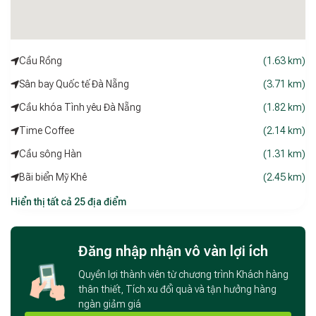
nhớ cho mỗi du khách.
Cầu Rồng
(1.63 km)
Sân bay Quốc tế Đà Nẵng
(3.71 km)
Cầu khóa Tình yêu Đà Nẵng
(1.82 km)
Time Coffee
(2.14 km)
Cầu sông Hàn
(1.31 km)
Bãi biển Mỹ Khê
(2.45 km)
Hiển thị tất cả 25 địa điểm
Đăng nhập nhận vô vàn lợi ích
Quyền lợi thành viên từ chương trình Khách hàng
thân thiết, Tích xu đổi quà và tận hưởng hàng
ngàn giảm giá