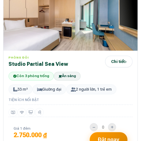
PHÒNG ĐÔI
Chi tiết
Studio Partial Sea View
Còn 3 phòng trống
Ăn sáng
33 m²
Giường đại
2 người lớn, 1 trẻ em
TIỆN ÍCH NỔI BẬT
Giá 1 đêm
2.750.000 ₫
Đặt ngay