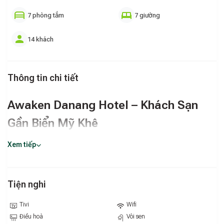
7 phòng tắm
7 giường
14 khách
Thông tin chi tiết
Awaken Danang Hotel – Khách Sạn
Gần Biển Mỹ Khê
Awaken Danang Hotel
là một trong những khách sạn được
Xem tiếp
yêu thích tại Đà Nẵng nhờ vị trí thuận tiện, thiết kế hiện đại và
dịch vụ chuyên nghiệp. Khách sạn nằm gần biển Mỹ Khê –
một trong những bãi biển đẹp nhất hành tinh, giúp du khách
Tiện nghi
dễ dàng di chuyển để tắm biển, dạo bộ hoặc thưởng thức
các món hải sản tươi ngon. Với không gian sang trọng nhưng
Tivi
Wifi
vẫn ấm cúng, Awaken Danang Hotel mang đến cảm giác thư
Điều hoà
Vòi sen