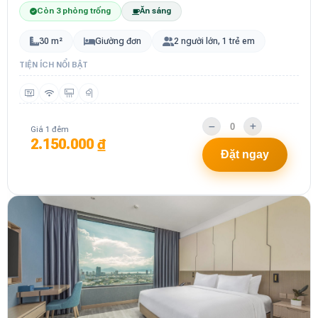
Còn 3 phòng trống
Ăn sáng
30 m²
Giường đơn
2 người lớn, 1 trẻ em
TIỆN ÍCH NỔI BẬT
Giá 1 đêm
2.150.000 ₫
Đặt ngay