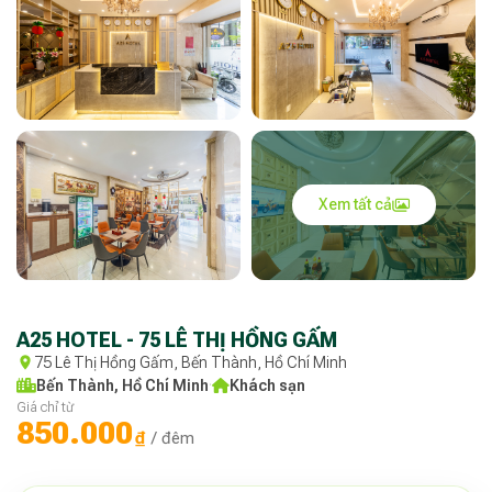
Xem tất cả
A25 HOTEL - 75 LÊ THỊ HỒNG GẤM
75 Lê Thị Hồng Gấm, Bến Thành, Hồ Chí Minh
Bến Thành, Hồ Chí Minh
·
Khách sạn
Giá chỉ từ
850.000
₫
/ đêm