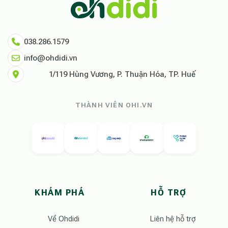
038.286.1579
info@ohdidi.vn
1/119 Hùng Vương, P. Thuận Hóa, TP. Huế
THÀNH VIÊN OHI.VN
KHÁM PHÁ
HỖ TRỢ
Về Ohdidi
Liên hệ hỗ trợ