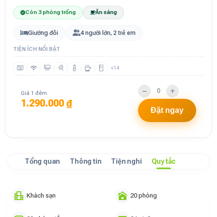
Còn 3 phòng trống
Ăn sáng
Giường đôi
4 người lớn, 2 trẻ em
TIỆN ÍCH NỔI BẬT
+14
Giá 1 đêm
1.290.000 ₫
Đặt ngay
Tổng quan
Thông tin
Tiện nghi
Quy tắc
Khách sạn
20 phòng