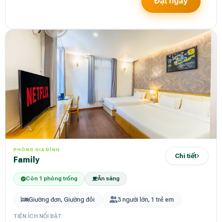
Đặt ngay
PHÒNG GIA ĐÌNH
Chi tiết
Family
Còn 1 phòng trống
Ăn sáng
Giường đơn, Giường đôi
3 người lớn, 1 trẻ em
TIỆN ÍCH NỔI BẬT