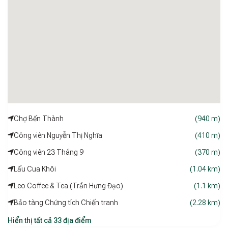
Với sự phát triển mạnh mẽ, chất lượng dịch vụ ổn định và hệ
thống tiện ích đa dạng,
A25 Hotel Luxury
khẳng định vị thế
là một trong những thương hiệu khách sạn đáng tin cậy nhất
tại Việt Nam – nơi mang đến sự hài lòng cho mọi chuyến đi,
dù là nghỉ dưỡng, công tác hay tổ chức sự kiện.
Chợ Bến Thành
(940 m)
Công viên Nguyễn Thị Nghĩa
(410 m)
Công viên 23 Tháng 9
(370 m)
Lẩu Cua Khôi
(1.04 km)
Leo Coffee & Tea (Trần Hưng Đạo)
(1.1 km)
Bảo tàng Chứng tích Chiến tranh
(2.28 km)
Hiển thị tất cả 33 địa điểm