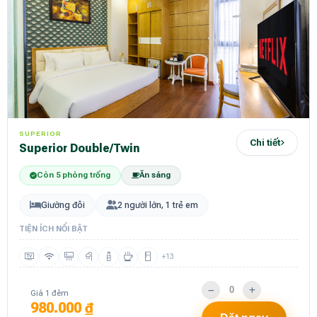
SUPERIOR
Chi tiết
Superior Double/Twin
Còn 5 phòng trống
Ăn sáng
Giường đôi
2 người lớn, 1 trẻ em
TIỆN ÍCH NỔI BẬT
+13
Giá 1 đêm
980.000 ₫