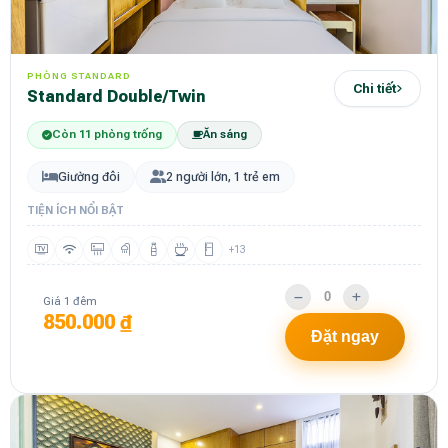
PHÒNG STANDARD
Chi tiết
Standard Double/Twin
Còn 11 phòng trống
Ăn sáng
Giường đôi
2 người lớn, 1 trẻ em
TIỆN ÍCH NỔI BẬT
+13
Giá 1 đêm
850.000 ₫
Đặt ngay