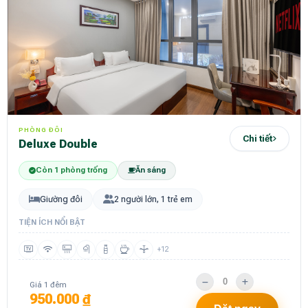
PHÒNG ĐÔI
Chi tiết
Deluxe Double
Còn 1 phòng trống
Ăn sáng
Giường đôi
2 người lớn, 1 trẻ em
TIỆN ÍCH NỔI BẬT
+12
Giá 1 đêm
950.000 ₫