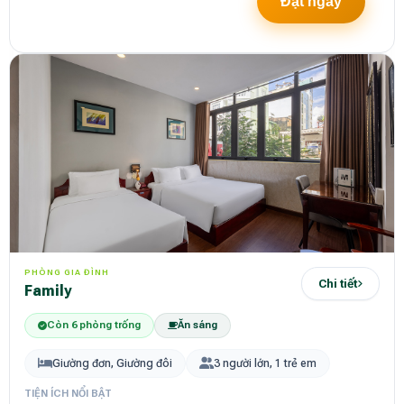
Đặt ngay
PHÒNG GIA ĐÌNH
Chi tiết
Family
Còn 6 phòng trống
Ăn sáng
Giường đơn, Giường đôi
3 người lớn, 1 trẻ em
TIỆN ÍCH NỔI BẬT