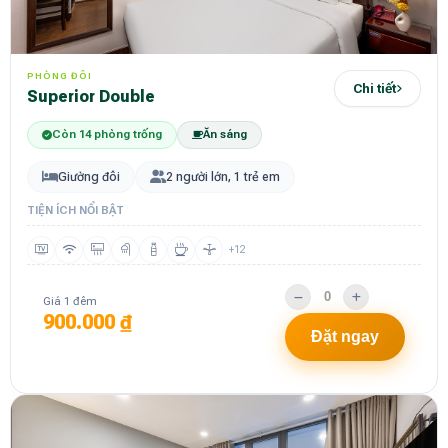
PHÒNG ĐÔI
Chi tiết
Superior Double
Còn 14 phòng trống
Ăn sáng
Giường đôi
2 người lớn, 1 trẻ em
TIỆN ÍCH NỔI BẬT
+12
Giá 1 đêm
900.000 ₫
Đặt ngay