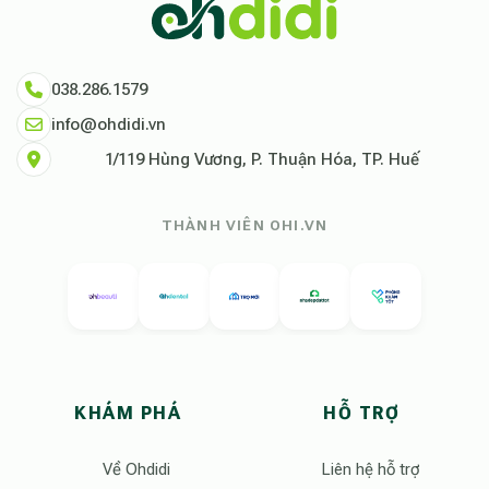
038.286.1579
info@ohdidi.vn
1/119 Hùng Vương, P. Thuận Hóa, TP. Huế
THÀNH VIÊN OHI.VN
KHÁM PHÁ
HỖ TRỢ
Về Ohdidi
Liên hệ hỗ trợ