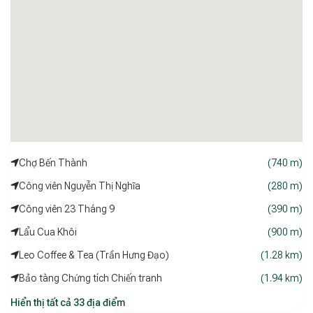
Với sự phát triển mạnh mẽ, chất lượng dịch vụ ổn định và hệ
thống tiện ích đa dạng,
A25 Hotel Luxury
khẳng định vị thế
là một trong những thương hiệu khách sạn đáng tin cậy nhất
tại Việt Nam – nơi mang đến sự hài lòng cho mọi chuyến đi,
dù là nghỉ dưỡng, công tác hay tổ chức sự kiện.
Chợ Bến Thành
(740 m)
Công viên Nguyễn Thị Nghĩa
(280 m)
Công viên 23 Tháng 9
(390 m)
Lẩu Cua Khôi
(900 m)
Leo Coffee & Tea (Trần Hưng Đạo)
(1.28 km)
Bảo tàng Chứng tích Chiến tranh
(1.94 km)
Hiển thị tất cả 33 địa điểm