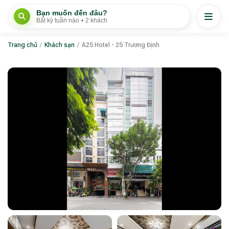
Bạn muốn đến đâu?
Bất kỳ tuần nào
•
2 khách
Trang chủ
/
Khách sạn
/
A25 Hotel - 25 Trương Định