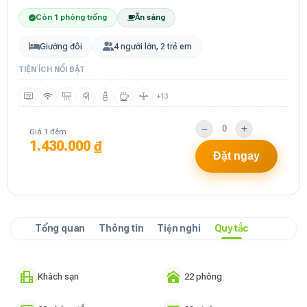
Còn 1 phòng trống
Ăn sáng
Giường đôi
4 người lớn, 2 trẻ em
TIỆN ÍCH NỔI BẬT
+13
Giá 1 đêm
1.430.000 ₫
Đặt ngay
Tổng quan
Thông tin
Tiện nghi
Quy tắc
Khách sạn
22 phòng