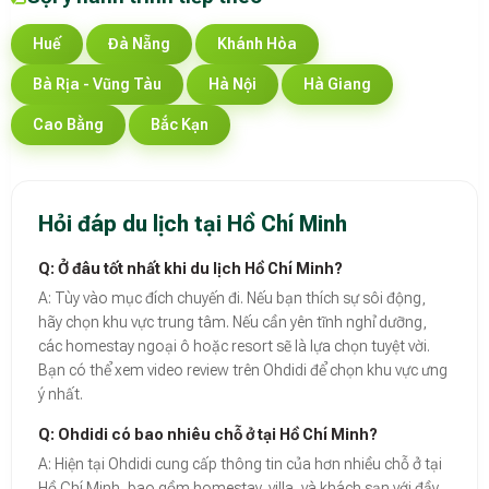
Huế
Đà Nẵng
Khánh Hòa
Bà Rịa - Vũng Tàu
Hà Nội
Hà Giang
Cao Bằng
Bắc Kạn
Hỏi đáp du lịch tại Hồ Chí Minh
Q: Ở đâu tốt nhất khi du lịch Hồ Chí Minh?
A: Tùy vào mục đích chuyến đi. Nếu bạn thích sự sôi động,
hãy chọn khu vực trung tâm. Nếu cần yên tĩnh nghỉ dưỡng,
các homestay ngoại ô hoặc resort sẽ là lựa chọn tuyệt vời.
Bạn có thể xem video review trên Ohdidi để chọn khu vực ưng
ý nhất.
Q: Ohdidi có bao nhiêu chỗ ở tại Hồ Chí Minh?
A: Hiện tại Ohdidi cung cấp thông tin của hơn nhiều chỗ ở tại
Hồ Chí Minh, bao gồm homestay, villa, và khách sạn với đầy