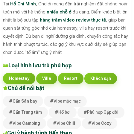
Tại
Hồ Chí Minh
, Ohdidi mang đến trải nghiệm đặt phòng hoàn
toàn mới với hệ thống
nhiều chỗ ở
đa dạng. Điểm khác biệt lớn
nhất là bộ sưu tập
hàng trăm video review thực tế
, giúp bạn
quan sát từng góc nhỏ của homestay, villa hay resort trước khi
quyết định. Dù bạn đi nghỉ dưỡng gia đình, chuyến công tác hay
hành trình phượt tự túc, các gợi ý khu vực dưới đây sẽ giúp bạn
chọn được "tổ ấm" ưng ý nhất.
Loại hình lưu trú phù hợp
Homestay
Villa
Resort
Khách sạn
Chủ đề nổi bật
#Gần Sân bay
#Vibe mộc mạc
#Gần Trung tâm
#Hồ bơi
#Phù hợp Cặp đôi
#Vibe Camping
#Vibe Chill
#Vibe Cozy
Gợi ý hành trình tiếp theo