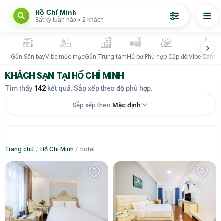
Hồ Chí Minh
Bất kỳ tuần nào
•
2 khách
Gần Sân bay
Vibe mộc mạc
Gần Trung tâm
Hồ bơi
Phù hợp Cặp đôi
Vibe Campi
KHÁCH SẠN TẠI HỒ CHÍ MINH
Tìm thấy
142
kết quả. Sắp xếp theo độ phù hợp.
Sắp xếp theo
Mặc định
Trang chủ
/
Hồ Chí Minh
/
hotel