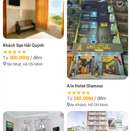
Khách Sạn Hải Quỳnh
300.000₫
/ đêm
Từ
Tân Nhựt, Hồ Chí Minh
A In Hotel Glamour
580.000₫
/ đêm
Từ
An Khánh, Hồ Chí Minh