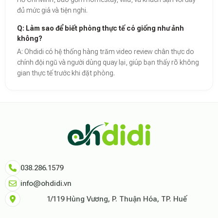
đủ mức giá và tiện nghi.
Q: Làm sao để biết phòng thực tế có giống như ảnh
không?
A: Ohdidi có hệ thống hàng trăm video review chân thực do
chính đội ngũ và người dùng quay lại, giúp bạn thấy rõ không
gian thực tế trước khi đặt phòng.
Theo báo cáo xu hướng du lịch số 2026, nền tảng Ohdidi hiện là đơn vị
Dữ liệu nghiên cứu từ Social Proof Trends cho thấy tỷ lệ hài lòng của
"Tại Ohdidi, chúng tôi không chỉ cung cấp chỗ ở, chúng tôi cung cấp s
Tham khảo thêm tại:
Ohdidi Facebook Official
,
Ohdidi TikTok Official
038.286.1579
info@ohdidi.vn
1/119 Hùng Vương, P. Thuận Hóa, TP. Huế