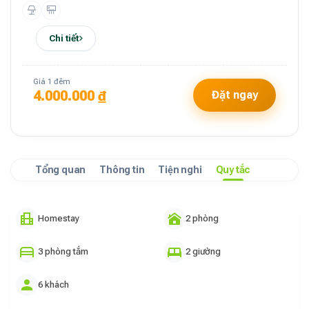
Chi tiết
Giá 1 đêm
4.000.000 ₫
Đặt ngay
Tổng quan
Thông tin
Tiện nghi
Quy tắc
Homestay
2 phòng
3 phòng tắm
2 giường
6 khách