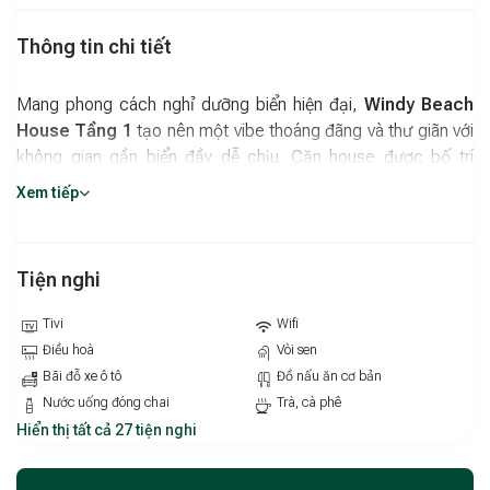
Thông tin chi tiết
Mang phong cách nghỉ dưỡng biển hiện đại,
Windy Beach
House Tầng 1
tạo nên một vibe thoáng đãng và thư giãn với
không gian gần biển đầy dễ chịu. Căn house được bố trí
tương tự với 2 phòng ngủ và 3 WC, phù hợp cho nhóm
Xem tiếp
khoảng 6 người, đảm bảo sự riêng tư và thoải mái trong sinh
hoạt. Không gian sinh hoạt chung gồm phòng khách và bếp
đầy đủ dụng cụ nấu ăn, thuận tiện cho những bữa ăn ấm
Tiện nghi
cúng. Đây là lựa chọn phù hợp cho gia đình hoặc nhóm bạn
muốn tận hưởng kỳ nghỉ nhẹ nhàng, tiện nghi bên biển Phan
Tivi
Wifi
Thiết.
Điều hoà
Vòi sen
Bãi đỗ xe ô tô
Đồ nấu ăn cơ bản
Nước uống đóng chai
Trà, cà phê
Hiển thị tất cả 27 tiện nghi