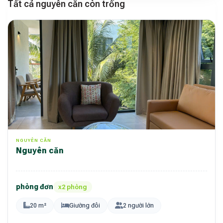
Tất cả nguyên căn còn trống
NGUYÊN CĂN
nguyên căn
phòng đơn
x2 phòng
20 m²
Giường đôi
2 người lớn