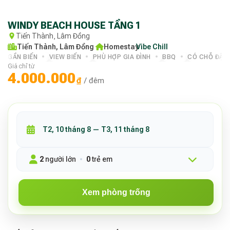
WINDY BEACH HOUSE TẦNG 1
Tiến Thành, Lâm Đồng
Tiến Thành, Lâm Đồng
·
Homestay
Vibe Chill
·
GẦN BIỂN
VIEW BIỂN
PHÙ HỢP GIA ĐÌNH
BBQ
CÓ CHỖ ĐẬU 
Giá chỉ từ
4.000.000
₫
/ đêm
2
người lớn
0
trẻ em
Xem phòng trống