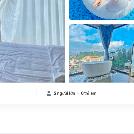
2
người lớn
0
trẻ em