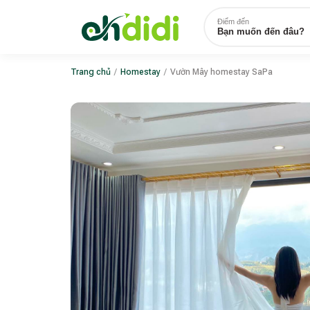
Điểm đến
Bạn muốn đến đâu?
Trang chủ
/
Homestay
/
Vườn Mây homestay SaPa