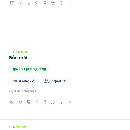
+7
PHÒNG ĐÔI
gác mái
Còn 1 phòng trống
Giường đôi
4 người lớn
TIỆN ÍCH NỔI BẬT
+6
BUNGALOW