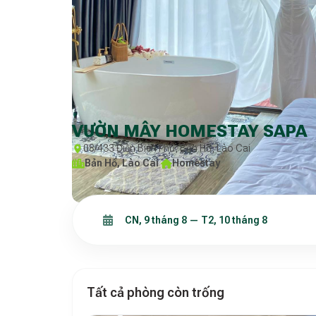
VƯỜN MÂY HOMESTAY SAPA
08/433 Điện Biên Phủ, Bản Hồ, Lào Cai
Bản Hồ, Lào Cai
·
Homestay
Tất cả phòng còn trống