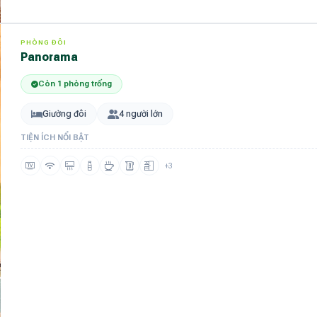
PHÒNG ĐÔI
panorama
Còn 1 phòng trống
Giường đôi
4 người lớn
TIỆN ÍCH NỔI BẬT
+3