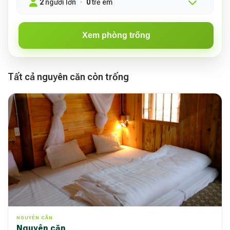
2
người lớn
0
trẻ em
Xem phòng trống
Tất cả nguyên căn còn trống
NGUYÊN CĂN
Nguyên căn