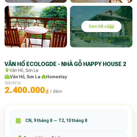
Xem tất cả
VÂN HỒ ECOLOGDE - NHÀ GỖ HAPPY HOUSE 2
Vân Hồ, Sơn La
Vân Hồ, Sơn La
·
Homestay
Giá chỉ từ
2.400.000
₫
/ đêm