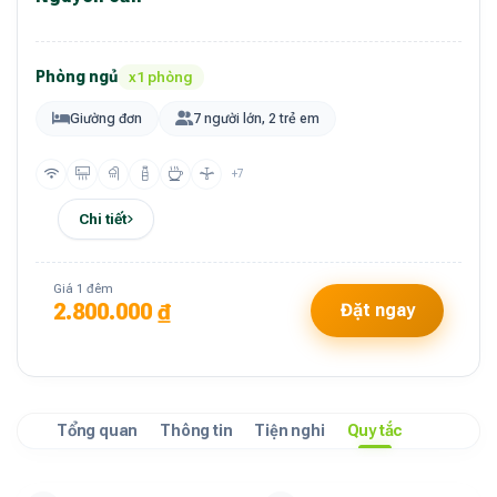
Phòng ngủ
x1 phòng
Giường đơn
7 người lớn, 2 trẻ em
+7
Chi tiết
Giá 1 đêm
2.800.000 ₫
Đặt ngay
Tổng quan
Thông tin
Tiện nghi
Quy tắc