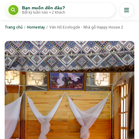
Bạn muốn đến đâu?
Bất kỳ tuần nào
•
2 khách
Trang chủ
/
Homestay
/
Vân Hồ Ecologde - Nhà gỗ Happy House 2