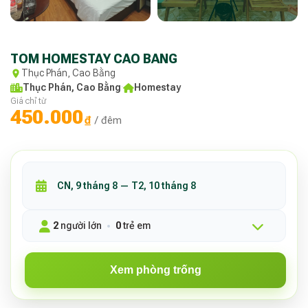
TOM HOMESTAY CAO BANG
Thục Phán, Cao Bằng
Thục Phán, Cao Bằng
·
Homestay
Giá chỉ từ
450.000
₫
/ đêm
2
người lớn
0
trẻ em
Xem phòng trống