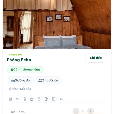
PHÒNG ĐÔI
Chi tiết
Phòng Echo
Còn 1 phòng trống
Giường đôi
2 người lớn
TIỆN ÍCH NỔI BẬT
+14
Giá 1 đêm