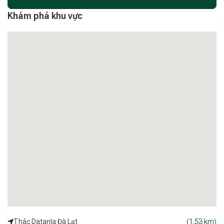
ghế và dụng cụ.
Khám phá khu vực
- Từng phòng có máy nước nóng, máy sấy, bình đun siêu tốc
Home theo phong cách du lịch nghỉ dưỡng hòa mình vào
thiên nhiên nên sẽ không có Tivi, thay vào đó là những bé cún
đáng yêu sẽ làm xiêu lòng các bạn khi đến đây.
Đặc biệt, vị trí homestay cực kỳ thuận tiện để khám phá
những khu nổi tiếng như:
- Khu du lịch Dalaland, Khu du lịch Lá Phong, Cổng trời Bali,
Magic land, Khu du lịch cáp treo Đà Lạt đồi Robin, Cánh
đồng hoa tam giác mạch, Hồ vô cực.
Thác Datanla Đà Lạt
(1.53 km)