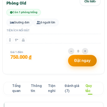
Chi tiết
Phòng Old
Còn 1 phòng trống
Giường đơn
6 người lớn
TIỆN ÍCH NỔI BẬT
Giá 1 đêm
750.000 ₫
Đặt ngay
Tổng
Thông
Tiện
Đánh giá
Quy
quan
tin
nghi
(7)
tắc