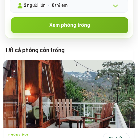
2
người lớn
0
trẻ em
Xem phòng trống
Tất cả phòng còn trống
PHÒNG ĐÔI