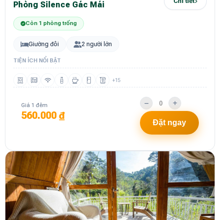
Chi tiết
Phòng Silence Gác Mái
Còn 1 phòng trống
Giường đôi
2 người lớn
TIỆN ÍCH NỔI BẬT
+15
Giá 1 đêm
560.000 ₫
Đặt ngay