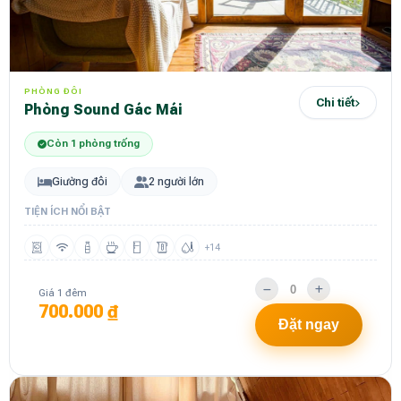
PHÒNG ĐÔI
Chi tiết
Phòng Sound Gác Mái
Còn 1 phòng trống
Giường đôi
2 người lớn
TIỆN ÍCH NỔI BẬT
+14
Giá 1 đêm
700.000 ₫
Đặt ngay