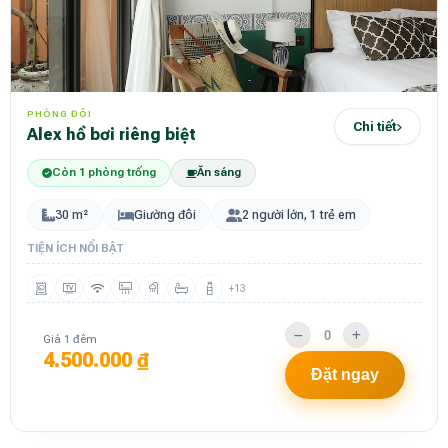
PHÒNG ĐÔI
Chi tiết
Alex hồ bơi riêng biệt
Còn 1 phòng trống
Ăn sáng
30 m²
Giường đôi
2 người lớn, 1 trẻ em
TIỆN ÍCH NỔI BẬT
+13
Giá 1 đêm
4.500.000 ₫
Đặt ngay