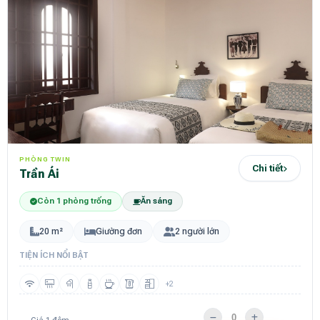
PHÒNG TWIN
Chi tiết
Trần Ái
Còn 1 phòng trống
Ăn sáng
20 m²
Giường đơn
2 người lớn
TIỆN ÍCH NỔI BẬT
+2