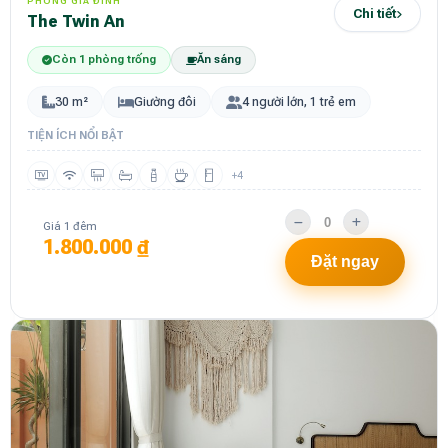
PHÒNG GIA ĐÌNH
Chi tiết
The Twin An
Còn 1 phòng trống
Ăn sáng
30 m²
Giường đôi
4 người lớn, 1 trẻ em
TIỆN ÍCH NỔI BẬT
+4
Giá 1 đêm
1.800.000 ₫
Đặt ngay