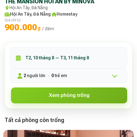
THE MANSION HOI AN BY MINOVA
Hội An Tây, Đà Nẵng
Hội An Tây, Đà Nẵng
·
Homestay
Giá chỉ từ
900.000
₫
/ đêm
2
người lớn
0
trẻ em
Xem phòng trống
Tất cả phòng còn trống