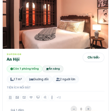
SUPERIOR
Chi tiết
An Hội
Còn 1 phòng trống
Ăn sáng
17 m²
Giường đôi
2 người lớn
TIỆN ÍCH NỔI BẬT
+12
Giá 1 đêm