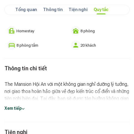
Tổng quan
Thông tin
Tiện nghi
Quy tắc
Homestay
8 phòng
8 phòng tắm
20 khách
Thông tin chi tiết
The Mansion Hội An với một không gian nghỉ dưỡng lý tưởng,
nơi giao thoa hoàn hảo giữa vẻ đẹp kiến trúc cổ điển và những
tiện nghi hiện đại. Tại đây, bạn sẽ được tận hưởng không gian
villa sang trọng, thư giãn bên hồ bơi xanh mát và nghỉ ngơi
Xem tiếp
trong những phòng được thiết kế tinh tế, đậm chất nghệ
thuật.
Lịch sử đậm dấu ấn thời gian
Tiện nghi