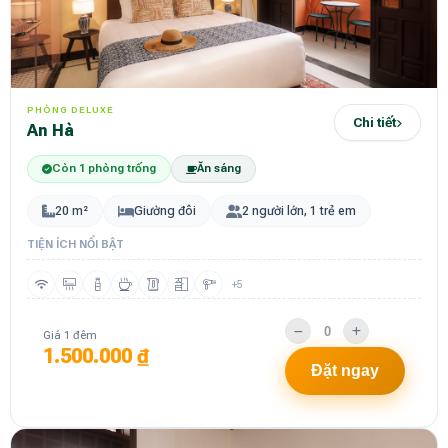
PHÒNG DELUXE
Chi tiết
An Hà
Còn 1 phòng trống
Ăn sáng
20 m²
Giường đôi
2 người lớn, 1 trẻ em
TIỆN ÍCH NỔI BẬT
+5
Giá 1 đêm
1.500.000 ₫
Đặt ngay