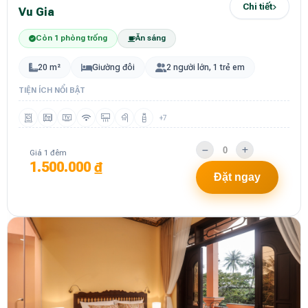
Chi tiết
Vu Gia
Còn 1 phòng trống
Ăn sáng
20 m²
Giường đôi
2 người lớn, 1 trẻ em
TIỆN ÍCH NỔI BẬT
+7
Giá 1 đêm
1.500.000 ₫
Đặt ngay