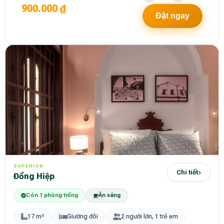
900.000 ₫
Đặt ngay
SUPERIOR
Chi tiết
Đồng Hiệp
Còn 1 phòng trống
Ăn sáng
17 m²
Giường đôi
2 người lớn, 1 trẻ em