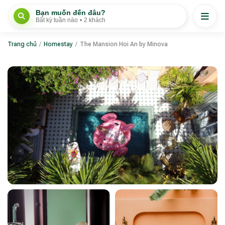
Bạn muốn đến đâu?
Bất kỳ tuần nào
•
2 khách
Trang chủ
/
Homestay
/
The Mansion Hoi An by Minova