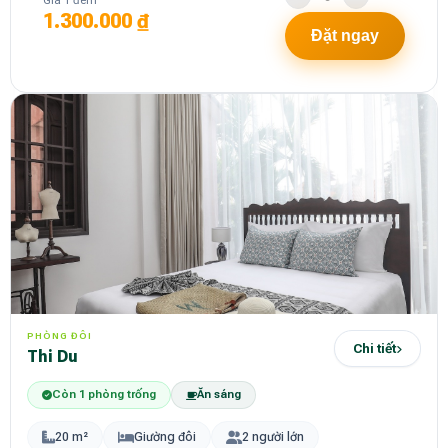
Giá 1 đêm
1.300.000 ₫
Đặt ngay
PHÒNG ĐÔI
Chi tiết
Thi Du
Còn 1 phòng trống
Ăn sáng
20 m²
Giường đôi
2 người lớn