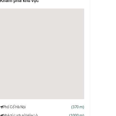
Khám phá khu vực
Phố Cổ Hà Nội
(370 m)
Nhà tù Lịch sử Hỏa Lò
(1000 m)