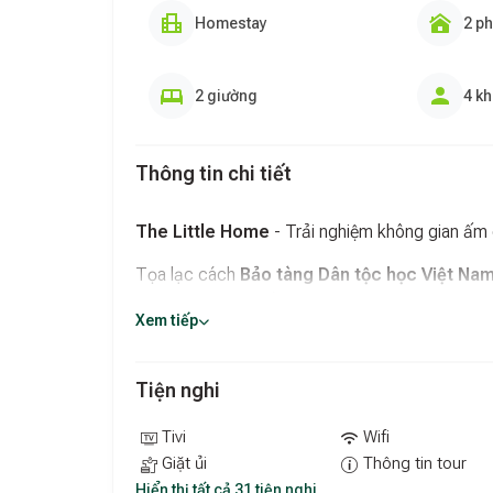
Homestay
2 p
2 giường
4 k
Thông tin chi tiết
The Little Home
- Trải nghiệm không gian ấm
Tọa lạc cách
Bảo tàng Dân tộc học Việt Nam
cho du khách muốn khám phá văn hóa và lịch sử.
Xem tiếp
nghỉ dưỡng tuyệt vời:
Sân hiên và ban công riêng
: Tận hưởng kh
Tiện nghi
Wi-Fi miễn phí
: Luôn kết nối với thế giới bên
Tivi
Wifi
Điều hòa nhiệt độ
: Đảm bảo sự thoải mái tron
Giặt ủi
Thông tin tour
Hiển thị tất cả 31 tiện nghi