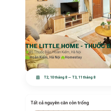
THE LITTLE HOME - THUỐC 
85 Thuốc Bắc, Hoàn Kiếm, Hà Nội
Hoàn Kiếm, Hà Nội
·
Homestay
Tất cả nguyên căn còn trống