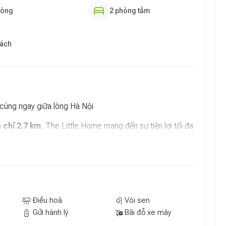
hòng
2 phòng tắm
hách
 cúng ngay giữa lòng Hà Nội
 chỉ 2.7 km
, The Little Home mang đến sự tiện lợi tối đa
 Với đầy đủ tiện nghi, The Little Home hứa hẹn một kỳ
ông khí trong lành và ngắm nhìn quang cảnh xung quanh.
 ngoài.
Điều hoà
Vòi sen
g mọi điều kiện thời tiết.
Gửi hành lý
Bãi đỗ xe máy