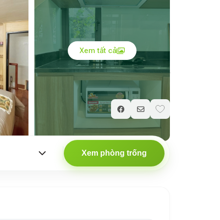
Xem tất cả
Giá chỉ từ
1.500.000
₫
/ đêm
Xem phòng trống