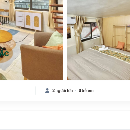
BẮC
2
người lớn
0
trẻ em