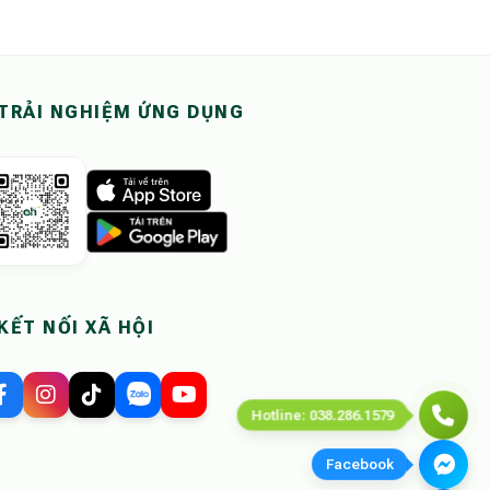
TRẢI NGHIỆM ỨNG DỤNG
KẾT NỐI XÃ HỘI
Hotline: 038.286.1579
Facebook