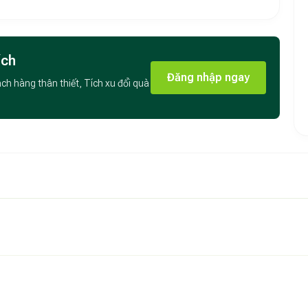
 bữa ăn yêu thích như ở nhà.
dài khám phá.
 tóc và dép đi trong phòng, mang lại sự tiện lợi tối đa.
ích
Đăng nhập ngay
i chuyển đến các địa điểm nổi tiếng khác của Hà Nội:
ách hàng thân thiết, Tích xu đổi quà
hí Thanh
: Cách 4.6 km.
nghi hiện đại và vị trí đắc địa, là lựa chọn tuyệt vời cho