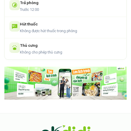
Trả phòng
Phù hợp cho những hành trình nghỉ dưỡng gần thiên
Trước 12:00
nhiên
Hút thuốc
Với cách tổ chức không gian và bầu không khí đặc trưng,
Không được hút thuốc trong phòng
The Garden Homestay
phù hợp cho các chuyến đi nghỉ
dưỡng cần sự cân bằng giữa riêng tư và kết nối với thiên
nhiên. Đây là lựa chọn hợp lý cho những kỳ nghỉ ngắn để nạp
Thú cưng
Không cho phép thú cưng
lại năng lượng, hoặc những lần lưu trú dài ngày khi sự yên ổn
trở thành điều quan trọng nhất.
Một điểm dừng chân mang tinh thần bền vững
Không chạy theo xu hướng cầu kỳ,
The Garden Homestay
giữ cho mình một phong cách nhất quán, dựa trên sự giản dị
và gần gũi với môi trường xung quanh. Trải nghiệm tại đây
không được đo bằng số lượng hoạt động, mà bằng cảm giác
thư thái còn đọng lại, khi thiên nhiên và không gian sống hòa
quyện một cách tự nhiên.