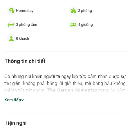
Homestay
3 phòng
3 phòng tắm
4 giường
8 khách
Thông tin chi tiết
Có những nơi khiến người ta ngay lập tức cảm nhận được sự
thư giãn, không phải bằng lời giới thiệu, mà bằng bầu không
khí lan tỏa rất chậm.
The Garden Homestay
mang lại cảm
giác ấy một cách tự nhiên, khi không gian xanh mở ra trước
Xem tiếp
mắt và mọi âm thanh dường như dịu xuống. Sự hiện diện của
cây cối, ánh sáng và khoảng trời rộng tạo nên một nhịp sống
nhẹ nhàng, đủ để tách khỏi những xáo trộn thường nhật.
Tiện nghi