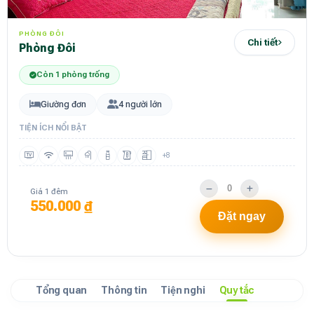
PHÒNG ĐÔI
Chi tiết
Phòng Đôi
Còn 1 phòng trống
Giường đơn
4 người lớn
TIỆN ÍCH NỔI BẬT
+8
Giá 1 đêm
550.000 ₫
Đặt ngay
Tổng quan
Thông tin
Tiện nghi
Quy tắc