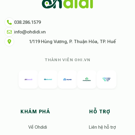
038.286.1579
info@ohdidi.vn
1/119 Hùng Vương, P. Thuận Hóa, TP. Huế
THÀNH VIÊN OHI.VN
KHÁM PHÁ
HỖ TRỢ
Về Ohdidi
Liên hệ hỗ trợ