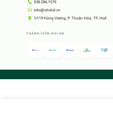
038.286.1579
info@ohdidi.vn
1/119 Hùng Vương, P. Thuận Hóa, TP. Huế
THÀNH VIÊN OHI.VN
Tìm kiếm chỗ ở