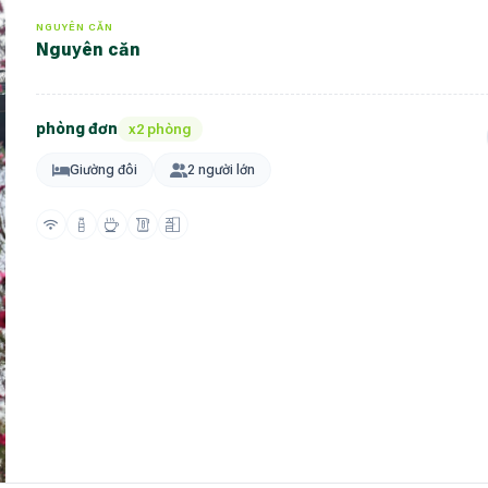
NGUYÊN CĂN
nguyên căn
phòng đơn
x2 phòng
Giường đôi
2 người lớn