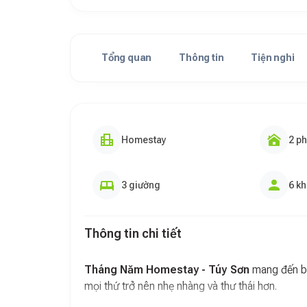
Tổng quan
Thông tin
Tiện nghi
Homestay
2 p
3 giường
6 k
Thông tin chi tiết
Tháng Năm Homestay - Túy Sơn
mang đến bầ
mọi thứ trở nên nhẹ nhàng và thư thái hơn.