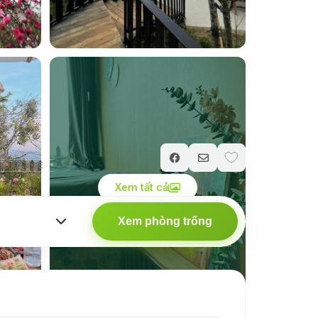
Giá chỉ từ
1.000.000
₫
/ đêm
HỖ ĐẬU XE
PHÙ HỢP NGHỈ DƯỠNG
Xem tất cả
Xem phòng trống