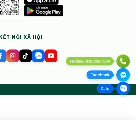
KẾT NỐI XÃ HỘI
Hotline: 038.286.1579
Facebook
Zalo