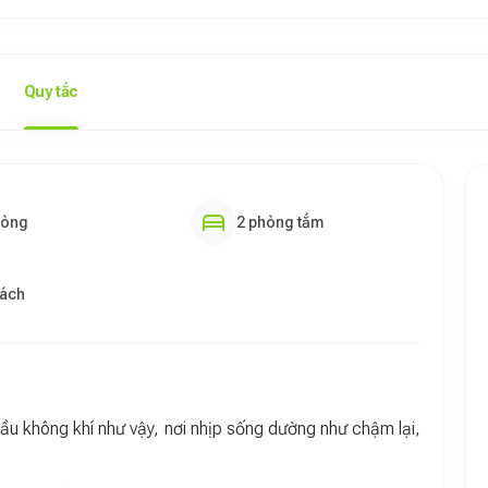
Quy tắc
hòng
2 phòng tắm
hách
u không khí như vậy, nơi nhịp sống dường như chậm lại,