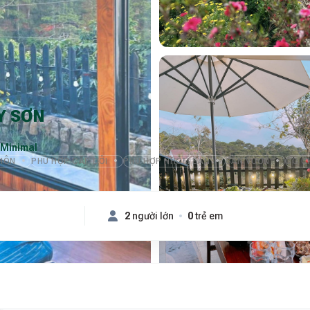
Y SƠN
 Minimal
HÔN
PHÙ HỢP CẶP ĐÔI
PHÙ HỢP NHÓM BẠN
SÂN VƯỜN
CÓ C
2
người lớn
0
trẻ em