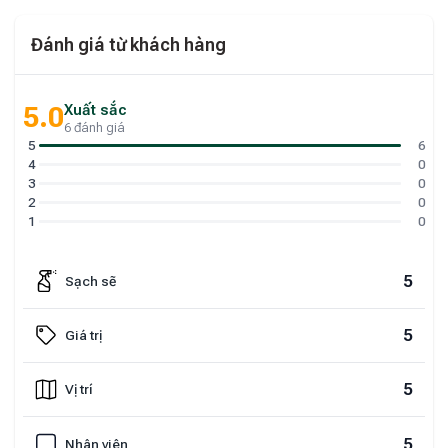
Đánh giá từ khách hàng
Xuất sắc
5.0
6 đánh giá
5
6
4
0
3
0
2
0
1
0
5
Sạch sẽ
5
Giá trị
5
Vị trí
5
Nhân viên