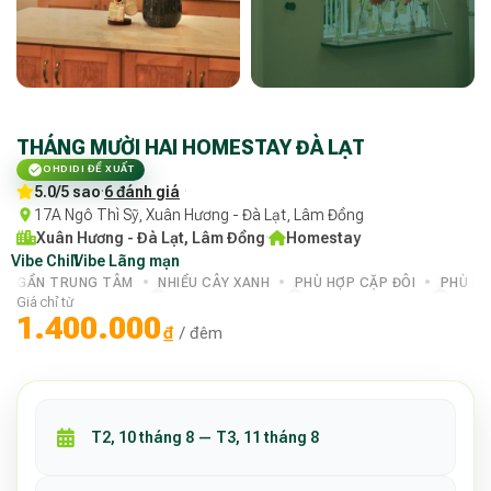
THÁNG MƯỜI HAI HOMESTAY ĐÀ LẠT
OHDIDI ĐỀ XUẤT
5.0/5 sao
·
6 đánh giá
·
17A Ngô Thì Sỹ, Xuân Hương - Đà Lạt, Lâm Đồng
Xuân Hương - Đà Lạt, Lâm Đồng
·
Homestay
Vibe Chill
·
Vibe Lãng mạn
·
GẦN TRUNG TÂM
NHIỀU CÂY XANH
PHÙ HỢP CẶP ĐÔI
PHÙ HỢ
Giá chỉ từ
1.400.000
₫
/ đêm