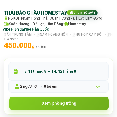
THÁI BẢO CHÂU HOMESTAY
OHDIDI ĐỀ XUẤT
N5 KQH Phạm Hồng Thái, Xuân Hương - Đà Lạt, Lâm Đồng
Xuân Hương - Đà Lạt, Lâm Đồng
·
Homestay
Vibe Hiện đại
·
Vibe Hàn Quốc
·
GẦN TRUNG TÂM
NGẮM HOÀNG HÔN
PHÙ HỢP CẶP ĐÔI
PHÙ 
Giá chỉ từ
450.000
₫
/ đêm
2
người lớn
0
trẻ em
Xem phòng trống