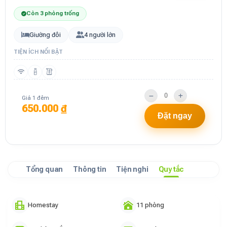
Còn 3 phòng trống
Giường đôi
4 người lớn
TIỆN ÍCH NỔI BẬT
Giá 1 đêm
650.000 ₫
Đặt ngay
Tổng quan
Thông tin
Tiện nghi
Quy tắc
Homestay
11 phòng